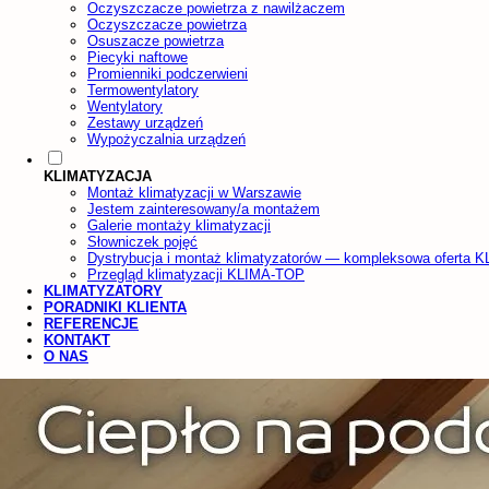
Oczyszczacze powietrza z nawilżaczem
Oczyszczacze powietrza
Osuszacze powietrza
Piecyki naftowe
Promienniki podczerwieni
Termowentylatory
Wentylatory
Zestawy urządzeń
Wypożyczalnia urządzeń
KLIMATYZACJA
Montaż klimatyzacji w Warszawie
Jestem zainteresowany/a montażem
Galerie montaży klimatyzacji
Słowniczek pojęć
Dystrybucja i montaż klimatyzatorów — kompleksowa oferta 
Przegląd klimatyzacji KLIMA-TOP
KLIMATYZATORY
PORADNIKI KLIENTA
REFERENCJE
KONTAKT
O NAS