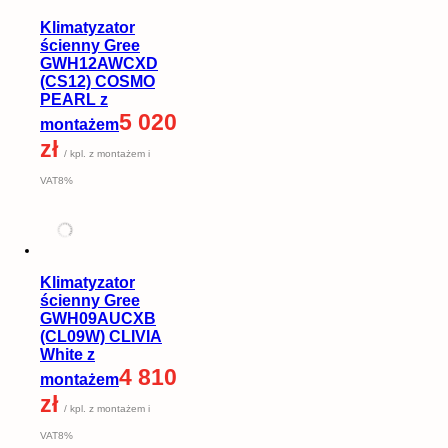
Klimatyzator
ścienny Gree
GWH12AWCXD
(CS12) COSMO
PEARL z
5 020
montażem
zł
/ kpl. z montażem i
VAT8%
Klimatyzator
ścienny Gree
GWH09AUCXB
(CL09W) CLIVIA
White z
4 810
montażem
zł
/ kpl. z montażem i
VAT8%