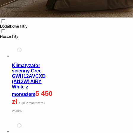
Dodatkowe filtry
Nasze hity
Klimatyzator
ścienny Gree
GWH12AVCXD
(AI12W) AIRY
White z
5 450
montażem
zł
/ kpl. z montażem i
VAT8%