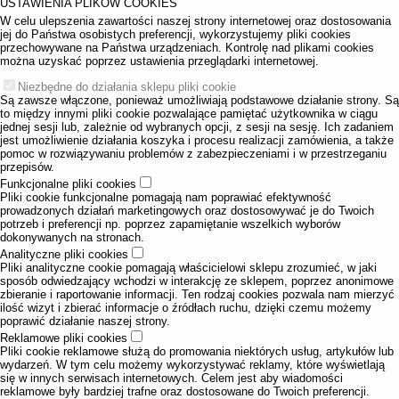
USTAWIENIA PLIKÓW COOKIES
W celu ulepszenia zawartości naszej strony internetowej oraz dostosowania
jej do Państwa osobistych preferencji, wykorzystujemy pliki cookies
przechowywane na Państwa urządzeniach. Kontrolę nad plikami cookies
można uzyskać poprzez ustawienia przeglądarki internetowej.
Niezbędne do działania sklepu pliki cookie
Są zawsze włączone, ponieważ umożliwiają podstawowe działanie strony. Są
to między innymi pliki cookie pozwalające pamiętać użytkownika w ciągu
jednej sesji lub, zależnie od wybranych opcji, z sesji na sesję. Ich zadaniem
jest umożliwienie działania koszyka i procesu realizacji zamówienia, a także
pomoc w rozwiązywaniu problemów z zabezpieczeniami i w przestrzeganiu
przepisów.
Funkcjonalne pliki cookies
Pliki cookie funkcjonalne pomagają nam poprawiać efektywność
prowadzonych działań marketingowych oraz dostosowywać je do Twoich
potrzeb i preferencji np. poprzez zapamiętanie wszelkich wyborów
dokonywanych na stronach.
Analityczne pliki cookies
Pliki analityczne cookie pomagają właścicielowi sklepu zrozumieć, w jaki
sposób odwiedzający wchodzi w interakcję ze sklepem, poprzez anonimowe
zbieranie i raportowanie informacji. Ten rodzaj cookies pozwala nam mierzyć
ilość wizyt i zbierać informacje o źródłach ruchu, dzięki czemu możemy
poprawić działanie naszej strony.
Reklamowe pliki cookies
Pliki cookie reklamowe służą do promowania niektórych usług, artykułów lub
wydarzeń. W tym celu możemy wykorzystywać reklamy, które wyświetlają
się w innych serwisach internetowych. Celem jest aby wiadomości
reklamowe były bardziej trafne oraz dostosowane do Twoich preferencji.