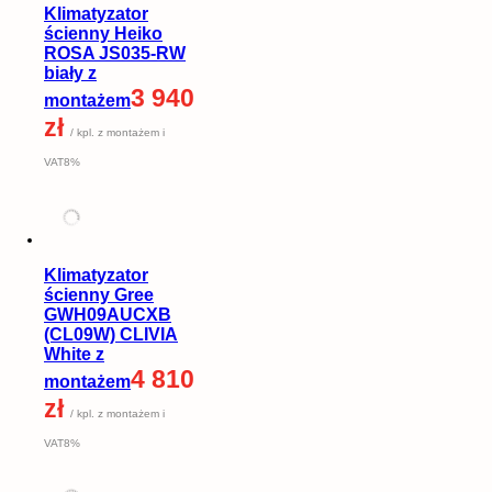
Klimatyzator
ścienny Heiko
ROSA JS035-RW
biały z
3 940
montażem
zł
/ kpl. z montażem i
VAT8%
Klimatyzator
ścienny Gree
GWH09AUCXB
(CL09W) CLIVIA
White z
4 810
montażem
zł
/ kpl. z montażem i
VAT8%