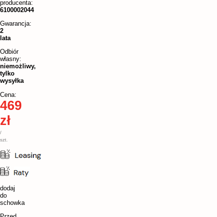
producenta:
6100002044
Gwarancja:
2
lata
Odbiór
własny:
niemożliwy,
tylko
wysyłka
Cena:
469
zł
/
szt.
dodaj
do
schowka
Przed