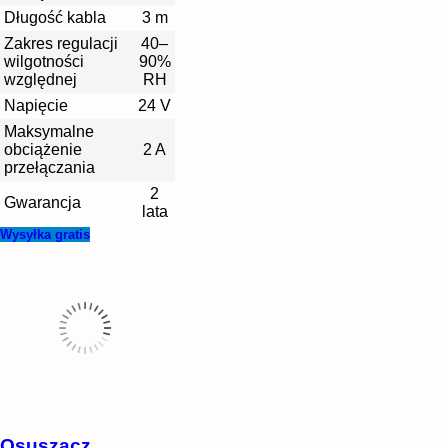
Długość kabla
3 m
Zakres regulacji
40–
wilgotności
90%
względnej
RH
Napięcie
24 V
Maksymalne
obciążenie
2 A
przełączania
2
Gwarancja
lata
Wysyłka gratis
Osuszacz