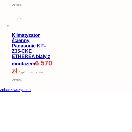
VAT8%
Klimatyzator
ścienny
Panasonic KIT-
Z35-CKE
ETHEREA biały z
6 570
montażem
zł
/ kpl. z montażem i
VAT8%
zobacz wszystkie