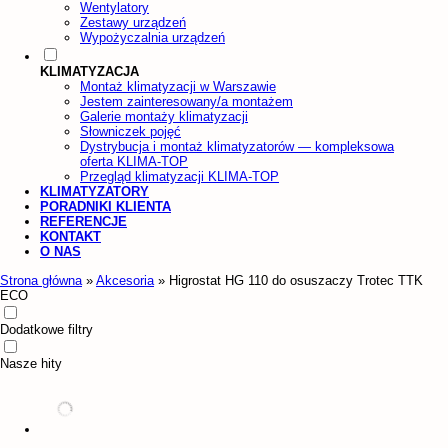
Wentylatory
Zestawy urządzeń
Wypożyczalnia urządzeń
KLIMATYZACJA
Montaż klimatyzacji w Warszawie
Jestem zainteresowany/a montażem
Galerie montaży klimatyzacji
Słowniczek pojęć
Dystrybucja i montaż klimatyzatorów — kompleksowa
oferta KLIMA-TOP
Przegląd klimatyzacji KLIMA-TOP
KLIMATYZATORY
PORADNIKI KLIENTA
REFERENCJE
KONTAKT
O NAS
Strona główna
»
Akcesoria
»
Higrostat HG 110 do osuszaczy Trotec TTK
ECO
Dodatkowe filtry
Nasze hity