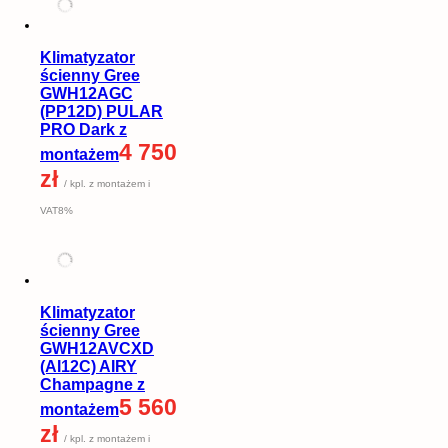
Klimatyzator
ścienny Gree
GWH12AGC
(PP12D) PULAR
PRO Dark z
4 750
montażem
zł
/ kpl. z montażem i
VAT8%
Klimatyzator
ścienny Gree
GWH12AVCXD
(AI12C) AIRY
Champagne z
5 560
montażem
zł
/ kpl. z montażem i