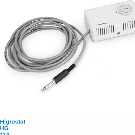
Higrostat
HG
110