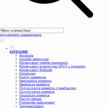
wyszukiwanie zaawansowane
KATEGORIE
Akcesoria
Grzejniki elektryczne
Klimatyzatory mobilne (przenośne)
Klimatyzatory ścienne typu SPLIT z montażem
Klimatyzatory Multisplit
Klimatyzery
Kurtyny powietrzne
Nagrzewnice powietrza
Nawilżacze powietrza
Oczyszczacze powietrza z nawilżaczem
Oczyszczacze powietrza
Osuszacze powietrza
Piecyki naftowe
Promienniki podczerwieni
Termowentylatory