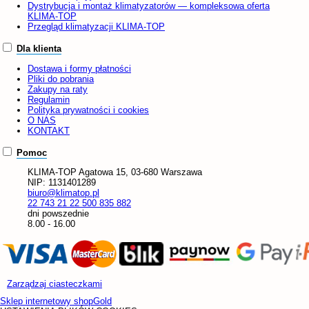
Dystrybucja i montaż klimatyzatorów — kompleksowa oferta
KLIMA-TOP
Przegląd klimatyzacji KLIMA-TOP
Dla klienta
Dostawa i formy płatności
Pliki do pobrania
Zakupy na raty
Regulamin
Polityka prywatności i cookies
O NAS
KONTAKT
Pomoc
KLIMA-TOP
Agatowa 15, 03-680 Warszawa
NIP:
1131401289
biuro@klimatop.pl
22 743 21 22
500 835 882
dni powszednie
8.00 - 16.00
Zarządzaj ciasteczkami
Sklep internetowy shopGold