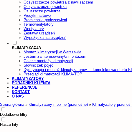
Oczyszczacze powietrza z nawilżaczem
Oczyszczacze powietrza
Osuszacze powietrza
Piecyki naftowe
Promienniki podczerwieni
Termowentylatory
Wentylatory
Zestawy urządzeń
Wypożyczalnia urządzeń
KLIMATYZACJA
Montaż klimatyzacji w Warszawie
Jestem zainteresowany/a montażem
Galerie montaży klimatyzacji
Słowniczek pojęć
Dystrybucja i montaż klimatyzatorów — kompleksowa oferta 
Przegląd klimatyzacji KLIMA-TOP
KLIMATYZATORY
PORADNIKI KLIENTA
REFERENCJE
KONTAKT
O NAS
Strona główna
»
Klimatyzatory mobilne (przenośne)
»
Klimatyzatory przenoś
Dodatkowe filtry
Nasze hity