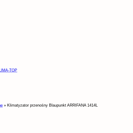
KLIMA-TOP
ne
»
Klimatyzator przenośny Blaupunkt ARRIFANA 1414L