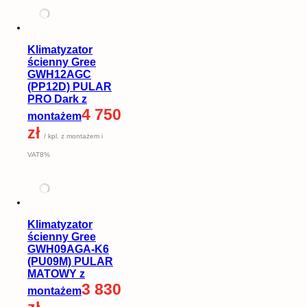
Klimatyzator
ścienny Gree
GWH12AGC
(PP12D) PULAR
PRO Dark z
4 750
montażem
zł
/ kpl. z montażem i
VAT8%
Klimatyzator
ścienny Gree
GWH09AGA-K6
(PU09M) PULAR
MATOWY z
3 830
montażem