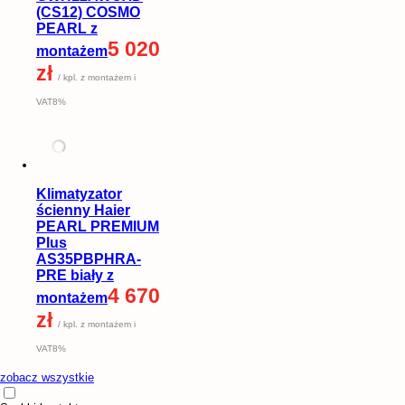
(CS12) COSMO
PEARL z
5 020
montażem
zł
/ kpl. z montażem i
VAT8%
Klimatyzator
ścienny Haier
PEARL PREMIUM
Plus
AS35PBPHRA-
PRE biały z
4 670
montażem
zł
/ kpl. z montażem i
VAT8%
zobacz wszystkie