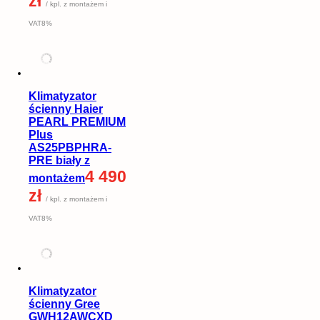
zł
/ kpl. z montażem i
VAT8%
Klimatyzator
ścienny Haier
PEARL PREMIUM
Plus
AS25PBPHRA-
PRE biały z
4 490
montażem
zł
/ kpl. z montażem i
VAT8%
Klimatyzator
ścienny Gree
GWH12AWCXD