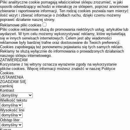
Pliki analityczne cookie pomagają właścicielowi sklepu zrozumieć, w jaki
sposób odwiedzający wchodzi w interakcję ze sklepem, poprzez anonimowe
zbieranie i raportowanie informacji. Ten rodzaj cookies pozwala nam mierzyć
ilość wizyt i zbierać informacje o źródłach ruchu, dzięki czemu możemy
poprawić działanie naszej strony.
Reklamowe pliki cookies
Pliki cookie reklamowe służą do promowania niektórych usług, artykułów lub
wydarzeń. W tym celu możemy wykorzystywać reklamy, które wyświetlają
się w innych serwisach internetowych. Celem jest aby wiadomości
reklamowe były bardziej trafne oraz dostosowane do Twoich preferencji.
Cookies zapobiegają też ponownemu pojawianiu się tych samych reklam.
Reklamy te służą wyłącznie do informowania o prowadzonych działaniach
naszego sklepu internetowego.
ZATWIERDZAM
Korzystanie z tej witryny oznacza wyrażenie zgody na wykorzystanie
plików cookies. Więcej informacji możesz znaleźć w naszej Polityce
Cookies.
USTAWIENIA
ZGADZAM SIĘ
zamknij
Kontrast
Wielkość tekstu
Wysokość linii
Odstęp liter
Kursor