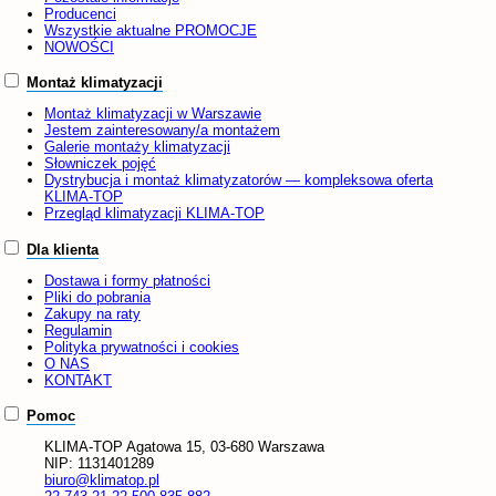
osuszacze,
grzejniki
czy
Producenci
klimatyzacje, Warszawa jest
Wszystkie aktualne PROMOCJE
miastem, w którym
NOWOŚCI
jesteśmy znani i polecani
przez wielu zadowolonych
Montaż klimatyzacji
klientów.
Montaż klimatyzacji w Warszawie
Jestem zainteresowany/a montażem
Zwiń
Galerie montaży klimatyzacji
Słowniczek pojęć
Dystrybucja i montaż klimatyzatorów — kompleksowa oferta
KLIMA-TOP
Przegląd klimatyzacji KLIMA-TOP
Dla klienta
Dostawa i formy płatności
Pliki do pobrania
Zakupy na raty
Regulamin
Polityka prywatności i cookies
O NAS
KONTAKT
Pomoc
KLIMA-TOP
Agatowa 15, 03-680 Warszawa
NIP:
1131401289
biuro@klimatop.pl