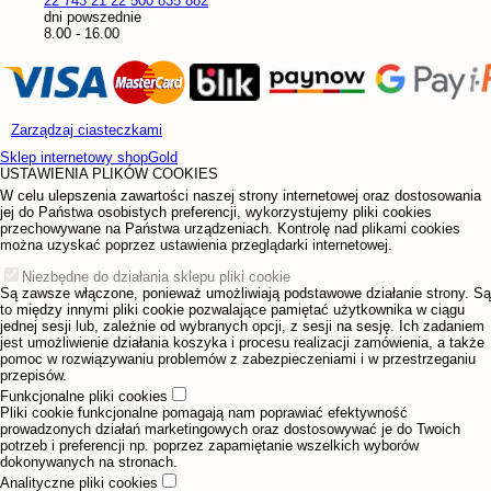
22 743 21 22
500 835 882
dni powszednie
8.00 - 16.00
Zarządzaj ciasteczkami
Sklep internetowy shopGold
USTAWIENIA PLIKÓW COOKIES
W celu ulepszenia zawartości naszej strony internetowej oraz dostosowania
jej do Państwa osobistych preferencji, wykorzystujemy pliki cookies
przechowywane na Państwa urządzeniach. Kontrolę nad plikami cookies
można uzyskać poprzez ustawienia przeglądarki internetowej.
Niezbędne do działania sklepu pliki cookie
Są zawsze włączone, ponieważ umożliwiają podstawowe działanie strony. Są
to między innymi pliki cookie pozwalające pamiętać użytkownika w ciągu
jednej sesji lub, zależnie od wybranych opcji, z sesji na sesję. Ich zadaniem
jest umożliwienie działania koszyka i procesu realizacji zamówienia, a także
pomoc w rozwiązywaniu problemów z zabezpieczeniami i w przestrzeganiu
przepisów.
Funkcjonalne pliki cookies
Pliki cookie funkcjonalne pomagają nam poprawiać efektywność
prowadzonych działań marketingowych oraz dostosowywać je do Twoich
potrzeb i preferencji np. poprzez zapamiętanie wszelkich wyborów
dokonywanych na stronach.
Analityczne pliki cookies