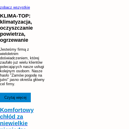
zobacz wszystkie
KLIMA-TOP:
klimatyzacja,
oczyszczanie
powietrza,
ogrzewanie
Jesteśmy firmą z
wieloletnim
doświadczeniem, której
zaufało już wielu klientów
polecających nasze usługi
kolejnym osobom. Nasze
hasło "Zamów pogodę na
jutro" jasno określa główny
cel firmy.
W przypadku, gdy interesuje
Czytaj więcej
Państwa klimatyzacja
Warszawa jest miastem,
gdzie znajduje się nasze
Komfortowy
biuro – serdecznie
chłód za
zapraszamy do odwiedzin,
na miejscu udzielimy
niewielkie
szczegółowych informacji i