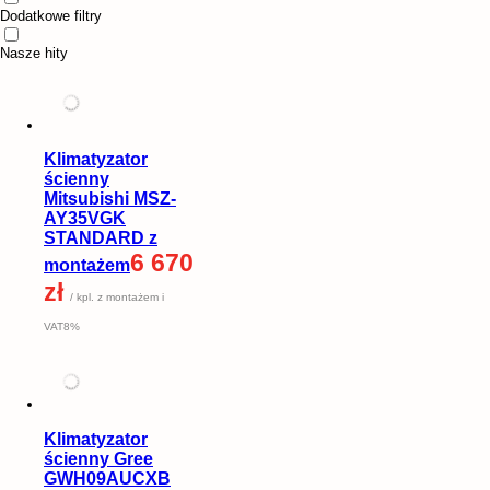
Dodatkowe filtry
Nasze hity
Klimatyzator
ścienny
Mitsubishi MSZ-
AY35VGK
STANDARD z
6 670
montażem
zł
/ kpl. z montażem i
VAT8%
Klimatyzator
ścienny Gree
GWH09AUCXB