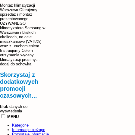
oferować klientom najlepsze
Montaż klimatyzacji
rozwiązania dostosowane do
Warszawa Oferujemy
ich indywidualnych potrzeb.
sprzedaż i montaż
Jeżeli chodzi o nawilżanie
prezentowanego
powietrza, stoimy na
UŻYWANEGO
stanowisku, że w okresie
klimatyzatora Samsung w
grzewczym warto
Warszawie i bliskich
zainwestować w urządzenia,
okolicach, na cele
dzięki którym wszyscy
mieszkaniowe (VAT8%)
domownicy czy pracownicy
wraz z uruchomieniem.
biura poczują się bardziej
Instruujemy Celem
komfortowo. Dlatego
otrzymania wyceny
przygotowaliśmy bogatą
klimatyzacji prosimy…
ofertę nawilżaczy różnych
dodaj do schowka
typów. Kolejnym tematem w
kręgu naszych
zainteresowań jest
Skorzystaj z
oczyszczanie powietrza.
dodatkowych
Posiadamy duży
wybór
oczyszczaczy
promocji
oraz
oczyszczaczo-
czasowych...
nawilżaczy
do domowego i
komercyjnego użytku.
Zachęcamy do zapoznania
Brak danych do
się z pełną ofertą, a w razie
wyświetlenia
jakichkolwiek pytań
MENU
zapraszamy do kontaktu
drogą telefoniczną bądź
Kategorie
mailową. Jeśli chodzi o
Informacje bieżące
dobrej jakości
nawilżacze
,
Pozostałe informacje