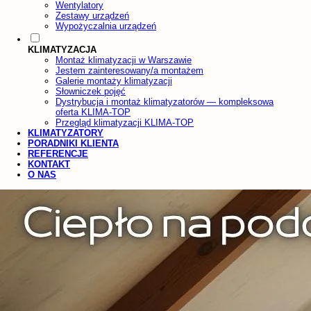
Wentylatory
Zestawy urządzeń
Wypożyczalnia urządzeń
KLIMATYZACJA
Montaż klimatyzacji w Warszawie
Jestem zainteresowany/a montażem
Galerie montaży klimatyzacji
Słowniczek pojęć
Dystrybucja i montaż klimatyzatorów — kompleksowa
oferta KLIMA-TOP
Przegląd klimatyzacji KLIMA-TOP
KLIMATYZATORY
PORADNIKI KLIENTA
REFERENCJE
KONTAKT
O NAS