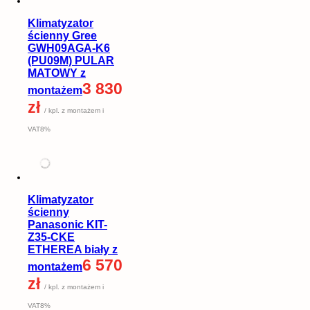
Klimatyzator
ścienny Gree
GWH09AGA-K6
(PU09M) PULAR
MATOWY z
3 830
montażem
zł
/ kpl. z montażem i
VAT8%
Klimatyzator
ścienny
Panasonic KIT-
Z35-CKE
ETHEREA biały z
6 570
montażem
zł
/ kpl. z montażem i
VAT8%