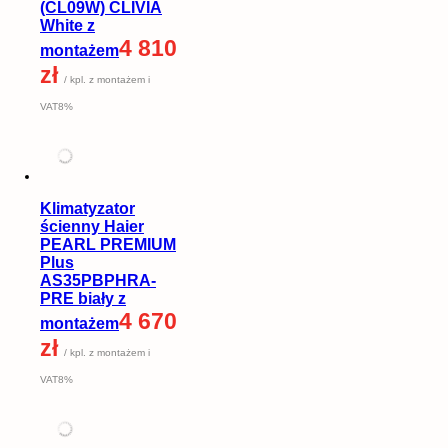
(CL09W) CLIVIA
White z
4 810
montażem
zł
/ kpl. z montażem i
VAT8%
Klimatyzator
ścienny Haier
PEARL PREMIUM
Plus
AS35PBPHRA-
PRE biały z
4 670
montażem
zł
/ kpl. z montażem i
VAT8%