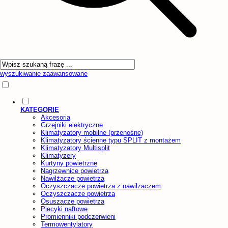
wyszukiwanie zaawansowane
KATEGORIE
Akcesoria
Grzejniki elektryczne
Klimatyzatory mobilne (przenośne)
Klimatyzatory ścienne typu SPLIT z montażem
Klimatyzatory Multisplit
Klimatyzery
Kurtyny powietrzne
Nagrzewnice powietrza
Nawilżacze powietrza
Oczyszczacze powietrza z nawilżaczem
Oczyszczacze powietrza
Osuszacze powietrza
Piecyki naftowe
Promienniki podczerwieni
Termowentylatory