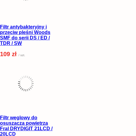
Filtr antybakteryjny i
przeciw pleśni Woods
SMF do serii DS / ED /
TDR / SW
109 zł
/ szt.
Filtr węglowy do
osuszacza powietrza
Fral DRYDIGIT 21LCD /
20LCD