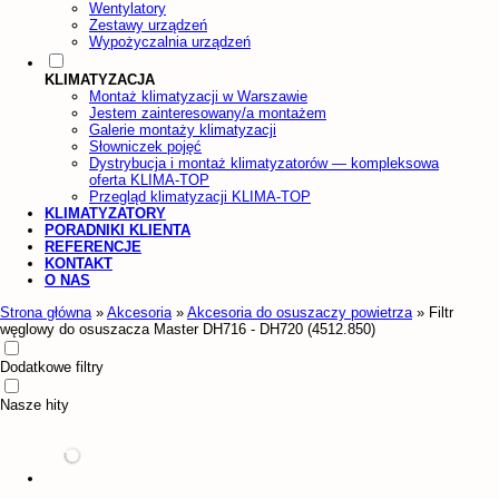
Wentylatory
Zestawy urządzeń
Wypożyczalnia urządzeń
KLIMATYZACJA
Montaż klimatyzacji w Warszawie
Jestem zainteresowany/a montażem
Galerie montaży klimatyzacji
Słowniczek pojęć
Dystrybucja i montaż klimatyzatorów — kompleksowa
oferta KLIMA-TOP
Przegląd klimatyzacji KLIMA-TOP
KLIMATYZATORY
PORADNIKI KLIENTA
REFERENCJE
KONTAKT
O NAS
Strona główna
»
Akcesoria
»
Akcesoria do osuszaczy powietrza
»
Filtr
węglowy do osuszacza Master DH716 - DH720 (4512.850)
Dodatkowe filtry
Nasze hity