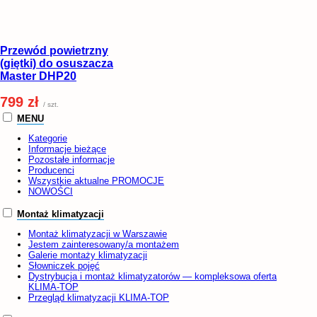
Przewód powietrzny
(giętki) do osuszacza
Master DHP20
799 zł
/ szt.
MENU
Kategorie
Informacje bieżące
Pozostałe informacje
Producenci
Wszystkie aktualne PROMOCJE
NOWOŚCI
Montaż klimatyzacji
Montaż klimatyzacji w Warszawie
Jestem zainteresowany/a montażem
Galerie montaży klimatyzacji
Słowniczek pojęć
Dystrybucja i montaż klimatyzatorów — kompleksowa oferta
KLIMA-TOP
Przegląd klimatyzacji KLIMA-TOP