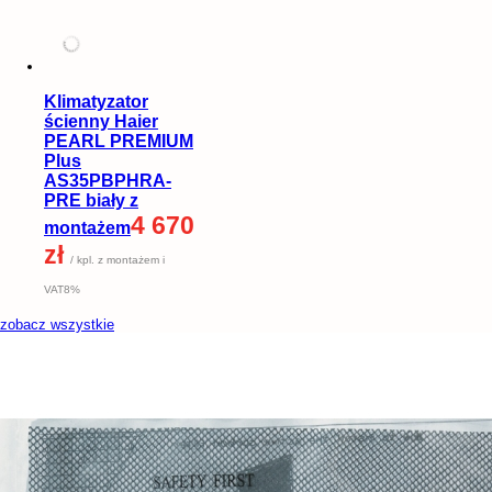
Klimatyzator
ścienny Haier
PEARL PREMIUM
Plus
AS35PBPHRA-
PRE biały z
4 670
montażem
zł
/ kpl. z montażem i
VAT8%
zobacz wszystkie