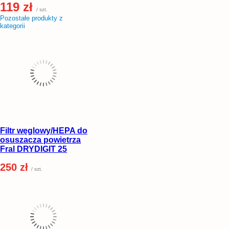
119 zł
/ szt.
Pozostałe produkty z
kategorii
Filtr węglowy/HEPA do
osuszacza powietrza
Fral DRYDIGIT 25
250 zł
/ szt.