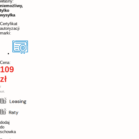
własny:
niemożliwy,
tylko
wysyłka
Certyfikat
autoryzacji
marki:
Cena:
109
zł
/
szt.
dodaj
do
schowka