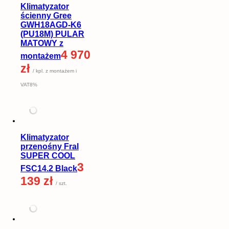
Klimatyzator
ścienny Gree
GWH18AGD-K6
(PU18M) PULAR
MATOWY z
4 970
montażem
zł
/ kpl. z montażem i
VAT8%
Klimatyzator
przenośny Fral
SUPER COOL
3
FSC14.2 Black
139 zł
/ szt.