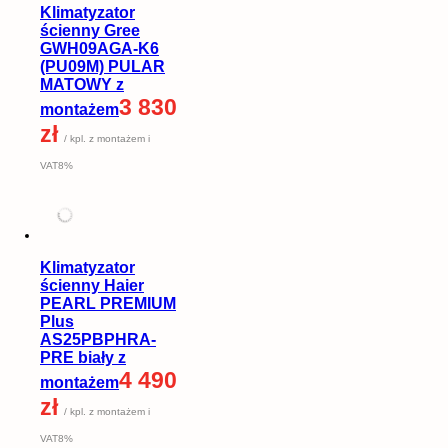
Klimatyzator
ścienny Gree
GWH09AGA-K6
(PU09M) PULAR
MATOWY z
3 830
montażem
zł
/ kpl. z montażem i
VAT8%
Klimatyzator
ścienny Haier
PEARL PREMIUM
Plus
AS25PBPHRA-
PRE biały z
4 490
montażem
zł
/ kpl. z montażem i
VAT8%