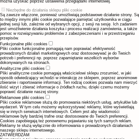
można uzyskać poprzez ustawienia przeglądarki internetowej.
Niezbędne do działania sklepu pliki cookie
Są zawsze włączone, ponieważ umożliwiają podstawowe działanie strony. Są
to między innymi pliki cookie pozwalające pamiętać użytkownika w ciągu
jednej sesji lub, zależnie od wybranych opcji, z sesji na sesję. Ich zadaniem
jest umożliwienie działania koszyka i procesu realizacji zamówienia, a także
pomoc w rozwiązywaniu problemów z zabezpieczeniami i w przestrzeganiu
przepisów.
Funkcjonalne pliki cookies
Pliki cookie funkcjonalne pomagają nam poprawiać efektywność
prowadzonych działań marketingowych oraz dostosowywać je do Twoich
potrzeb i preferencji np. poprzez zapamiętanie wszelkich wyborów
dokonywanych na stronach.
Analityczne pliki cookies
Pliki analityczne cookie pomagają właścicielowi sklepu zrozumieć, w jaki
sposób odwiedzający wchodzi w interakcję ze sklepem, poprzez anonimowe
zbieranie i raportowanie informacji. Ten rodzaj cookies pozwala nam mierzyć
ilość wizyt i zbierać informacje o źródłach ruchu, dzięki czemu możemy
poprawić działanie naszej strony.
Reklamowe pliki cookies
Pliki cookie reklamowe służą do promowania niektórych usług, artykułów lub
wydarzeń. W tym celu możemy wykorzystywać reklamy, które wyświetlają
się w innych serwisach internetowych. Celem jest aby wiadomości
reklamowe były bardziej trafne oraz dostosowane do Twoich preferencji.
Cookies zapobiegają też ponownemu pojawianiu się tych samych reklam.
Reklamy te służą wyłącznie do informowania o prowadzonych działaniach
naszego sklepu internetowego.
ZATWIERDZAM