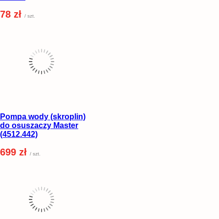
78 zł
/ szt.
Pompa wody (skroplin)
do osuszaczy Master
(4512.442)
699 zł
/ szt.