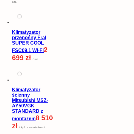
szt.
Klimatyzator
przenośny Fral
SUPER COOL
2
FSC09.1 Wi-Fi
699 zł
/ szt.
Klimatyzator
ścienny
Mitsubishi MSZ-
AY50VGK
STANDARD z
8 510
montażem
zł
/ kpl. z montażem i