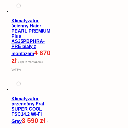
Klimatyzator
ścienny Haier
PEARL PREMIUM
Plus
AS35PBPHRA-
PRE biały z
4 670
montażem
zł
/ kpl. z montażem i
VAT8%
Klimatyzator
przenośny Fral
SUPER COOL
FSC14.2 Wi-Fi
3 590 zł
Gray
/