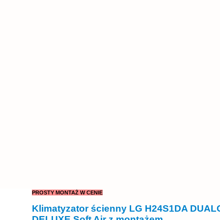
PROSTY MONTAŻ W CENIE
Klimatyzator ścienny LG H24S1DA DUAL
DELUXE Soft Air z montażem