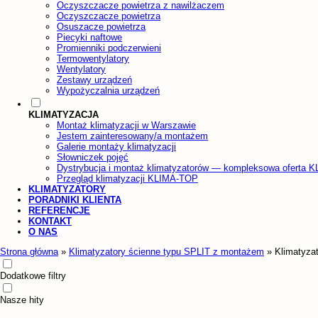
Oczyszczacze powietrza z nawilżaczem
Oczyszczacze powietrza
Osuszacze powietrza
Piecyki naftowe
Promienniki podczerwieni
Termowentylatory
Wentylatory
Zestawy urządzeń
Wypożyczalnia urządzeń
KLIMATYZACJA
Montaż klimatyzacji w Warszawie
Jestem zainteresowany/a montażem
Galerie montaży klimatyzacji
Słowniczek pojęć
Dystrybucja i montaż klimatyzatorów — kompleksowa oferta 
Przegląd klimatyzacji KLIMA-TOP
KLIMATYZATORY
PORADNIKI KLIENTA
REFERENCJE
KONTAKT
O NAS
Strona główna
»
Klimatyzatory ścienne typu SPLIT z montażem
»
Klimatyza
Dodatkowe filtry
Nasze hity