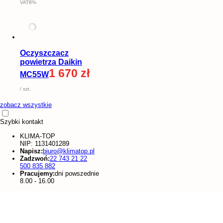
VAT8%
Oczyszczacz
powietrza Daikin
1 670 zł
MC55W
/ szt.
zobacz wszystkie
Szybki kontakt
KLIMA-TOP
NIP: 1131401289
Napisz:
biuro@klimatop.pl
Zadzwoń:
22 743 21 22
500 835 882
Pracujemy:
dni powszednie
8.00 - 16.00