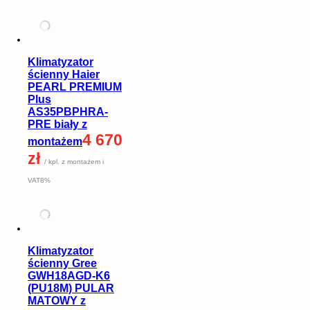
Klimatyzator
ścienny Haier
PEARL PREMIUM
Plus
AS35PBPHRA-
PRE biały z
4 670
montażem
zł
/ kpl. z montażem i
VAT8%
Klimatyzator
ścienny Gree
GWH18AGD-K6
(PU18M) PULAR
MATOWY z