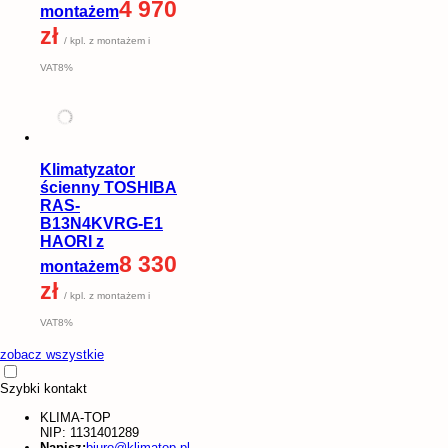
4 970
montażem
zł
/ kpl. z montażem i
VAT8%
Klimatyzator
ścienny TOSHIBA
RAS-
B13N4KVRG-E1
HAORI z
8 330
montażem
zł
/ kpl. z montażem i
VAT8%
zobacz wszystkie
Szybki kontakt
KLIMA-TOP
NIP: 1131401289
Napisz:
biuro@klimatop.pl