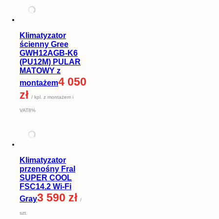
Klimatyzator
ścienny Gree
GWH12AGB-K6
(PU12M) PULAR
MATOWY z
4 050
montażem
zł
/ kpl. z montażem i
VAT8%
Klimatyzator
przenośny Fral
SUPER COOL
FSC14.2 Wi-Fi
3 590 zł
Gray
/
szt.