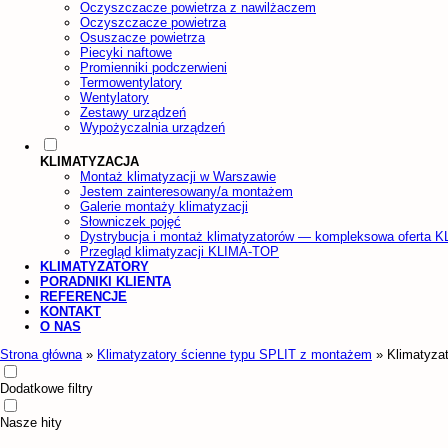
Oczyszczacze powietrza z nawilżaczem
Oczyszczacze powietrza
Osuszacze powietrza
Piecyki naftowe
Promienniki podczerwieni
Termowentylatory
Wentylatory
Zestawy urządzeń
Wypożyczalnia urządzeń
KLIMATYZACJA
Montaż klimatyzacji w Warszawie
Jestem zainteresowany/a montażem
Galerie montaży klimatyzacji
Słowniczek pojęć
Dystrybucja i montaż klimatyzatorów — kompleksowa oferta 
Przegląd klimatyzacji KLIMA-TOP
KLIMATYZATORY
PORADNIKI KLIENTA
REFERENCJE
KONTAKT
O NAS
Strona główna
»
Klimatyzatory ścienne typu SPLIT z montażem
»
Klimatyza
Dodatkowe filtry
Nasze hity