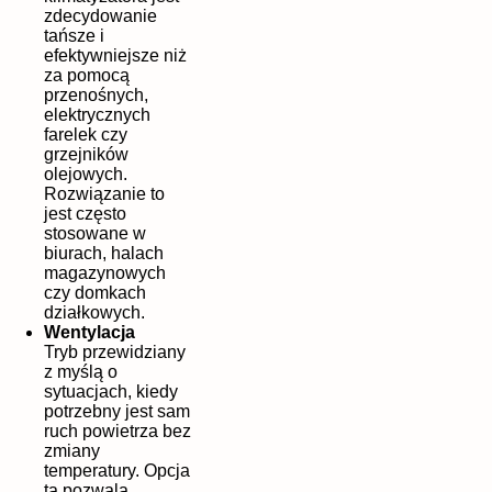
zdecydowanie
tańsze i
efektywniejsze niż
za pomocą
przenośnych,
elektrycznych
farelek czy
grzejników
olejowych.
Rozwiązanie to
jest często
stosowane w
biurach, halach
magazynowych
czy domkach
działkowych.
Wentylacja
Tryb przewidziany
z myślą o
sytuacjach, kiedy
potrzebny jest sam
ruch powietrza bez
zmiany
temperatury. Opcja
ta pozwala