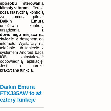
sposobu sterowania
klimatyzatorem
. Teraz,
poza klasyczną kontrolą
za pomocą pilota,
Daikin Emura
umożliwia kontrolę
urządzenia
z
dowolnego miejsca na
świecie
z dostępęm do
internetu. Wystarczy na
telefonie lub tablecie z
systemem Android bądź
iOS zainstalować
odpowiednią aplikację.
Jest to bardzo
praktyczna funkcja.
Daikin Emura
FTXJ35AW to aż
cztery funkcje