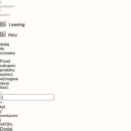
z
montażem
i
VAT8%
dodaj
do
schowka
Przed
zakupem
produktu
wybierz
wymagane
opcje.
Ilość:
-
+
kpl.
z
montażem
i
VAT8%
Dodaj