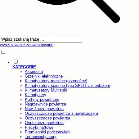
wyszukiwanie zaawansowane
KATEGORIE
Akcesoria
Grzejniki elektryczne
Klimatyzatory mobilne (przenośne)
Klimatyzatory ścienne typu SPLIT z montażem
Klimatyzatory Multisplit
Klimatyzery
Kurtyny powietrzne
Nagrzewnice powietrza
Nawilżacze powietrza
Oczyszczacze powietrza z nawilżaczem
Oczyszczacze powietrza
Osuszacze powietrza
Piecyki naftowe
Promienniki podczerwieni
Termowentylatory