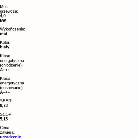
Moc
grzewcza:
4,0
kW
Wykończenie:
mat
Kolor:
biały
Klasa
energetyczna
(chłodzenie):
A+++
Klasa
energetyczna
(ogrzewanie):
A+++
SEER:
8,73
SCOP:
5,15
Cena
zawiera:
urządzenie