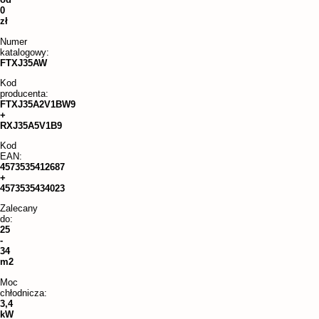
0
zł
Numer
katalogowy:
FTXJ35AW
Kod
producenta:
FTXJ35A2V1BW9
+
RXJ35A5V1B9
Kod
EAN:
4573535412687
+
4573535434023
Zalecany
do:
25
-
34
m2
Moc
chłodnicza:
3,4
kW