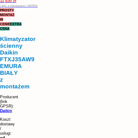
11 630 zł
/ kpl. z montażem i VAT8%
PROSTY
MONTAŻ
W
CENIE
EXTRA
CENA
Klimatyzator
ścienny
Daikin
FTXJ35AW9
EMURA
BIAŁY
z
montażem
Daikin
Koszt
dostawy
/
usługi:
od