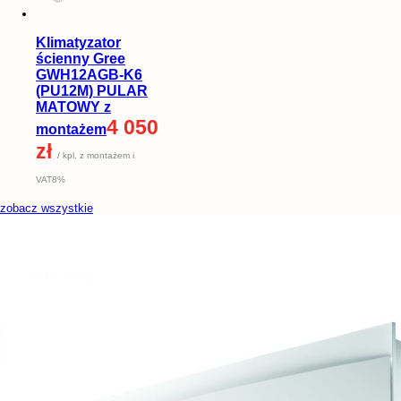
Klimatyzator
ścienny Gree
GWH12AGB-K6
(PU12M) PULAR
MATOWY z
4 050
montażem
zł
/ kpl. z montażem i
VAT8%
zobacz wszystkie