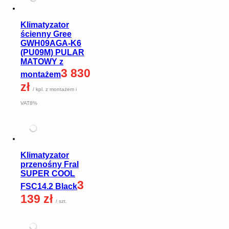
Klimatyzator
ścienny Gree
GWH09AGA-K6
(PU09M) PULAR
MATOWY z
3 830
montażem
zł
/ kpl. z montażem i
VAT8%
Klimatyzator
przenośny Fral
SUPER COOL
3
FSC14.2 Black
139 zł
/ szt.