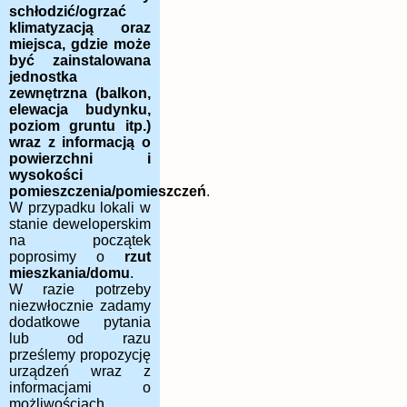
schłodzić/ogrzać
klimatyzacją oraz
miejsca, gdzie może
być zainstalowana
jednostka
zewnętrzna (balkon,
elewacja budynku,
poziom gruntu itp.)
wraz z informacją o
powierzchni i
wysokości
pomieszczenia/pomieszczeń
.
W przypadku lokali w
stanie deweloperskim
na początek
poprosimy o
rzut
mieszkania/domu
.
W razie potrzeby
niezwłocznie zadamy
dodatkowe pytania
lub od razu
prześlemy propozycję
urządzeń wraz z
informacjami o
możliwościach