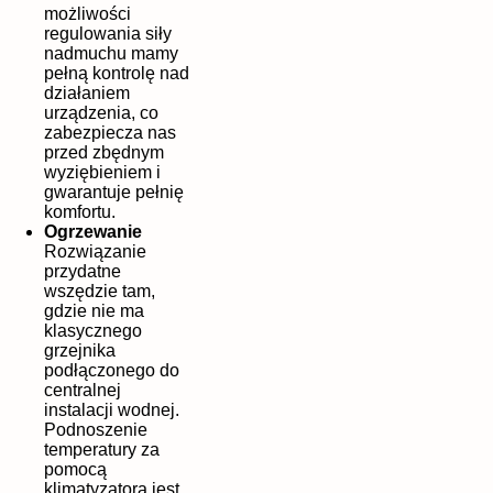
możliwości
regulowania siły
nadmuchu mamy
pełną kontrolę nad
działaniem
urządzenia, co
zabezpiecza nas
przed zbędnym
wyziębieniem i
gwarantuje pełnię
komfortu.
Ogrzewanie
Rozwiązanie
przydatne
wszędzie tam,
gdzie nie ma
klasycznego
grzejnika
podłączonego do
centralnej
instalacji wodnej.
Podnoszenie
temperatury za
pomocą
klimatyzatora jest