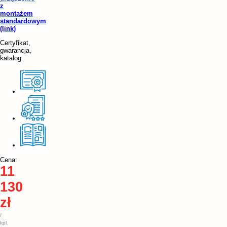
z
montażem
standardowym
(link)
Certyfikat,
gwarancja,
katalog:
Cena:
11
130
zł
/
kpl.