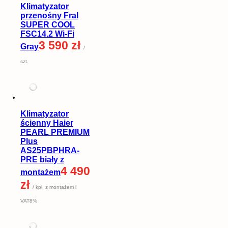
Klimatyzator
przenośny Fral
SUPER COOL
FSC14.2 Wi-Fi
3 590 zł
Gray
/
szt.
Klimatyzator
ścienny Haier
PEARL PREMIUM
Plus
AS25PBPHRA-
PRE biały z
4 490
montażem
zł
/ kpl. z montażem i
VAT8%