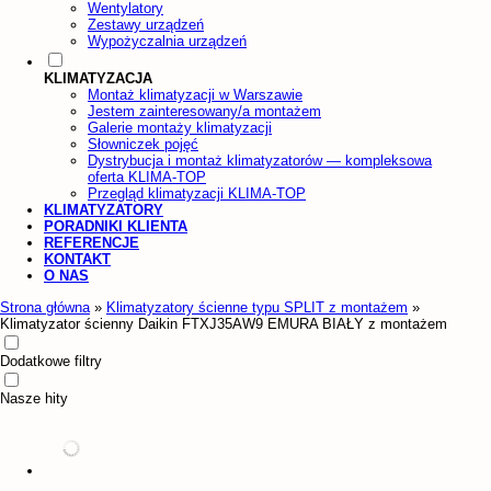
Wentylatory
Zestawy urządzeń
Wypożyczalnia urządzeń
KLIMATYZACJA
Montaż klimatyzacji w Warszawie
Jestem zainteresowany/a montażem
Galerie montaży klimatyzacji
Słowniczek pojęć
Dystrybucja i montaż klimatyzatorów — kompleksowa
oferta KLIMA-TOP
Przegląd klimatyzacji KLIMA-TOP
KLIMATYZATORY
PORADNIKI KLIENTA
REFERENCJE
KONTAKT
O NAS
Strona główna
»
Klimatyzatory ścienne typu SPLIT z montażem
»
Klimatyzator ścienny Daikin FTXJ35AW9 EMURA BIAŁY z montażem
Dodatkowe filtry
Nasze hity