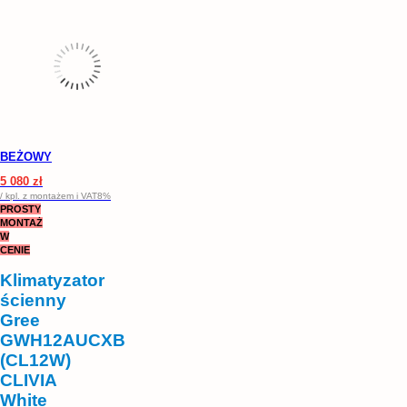
BEŻOWY
5 080 zł
/ kpl. z montażem i VAT8%
PROSTY
MONTAŻ
W
CENIE
Klimatyzator
ścienny
Gree
GWH12AUCXB
(CL12W)
CLIVIA
White