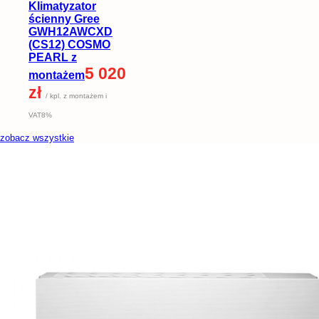
Klimatyzator
ścienny Gree
GWH12AWCXD
(CS12) COSMO
PEARL z
5 020
montażem
zł
/ kpl. z montażem i
VAT8%
zobacz wszystkie