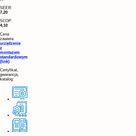
SEER:
7,20
SCOP:
4,10
Cena
zawiera:
urządzenie
z
montażem
standardowym
(link)
Certyfikat,
gwarancja,
katalog: