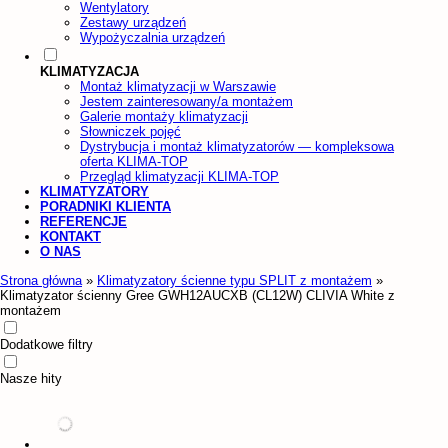
Wentylatory
Zestawy urządzeń
Wypożyczalnia urządzeń
KLIMATYZACJA
Montaż klimatyzacji w Warszawie
Jestem zainteresowany/a montażem
Galerie montaży klimatyzacji
Słowniczek pojęć
Dystrybucja i montaż klimatyzatorów — kompleksowa
oferta KLIMA-TOP
Przegląd klimatyzacji KLIMA-TOP
KLIMATYZATORY
PORADNIKI KLIENTA
REFERENCJE
KONTAKT
O NAS
Strona główna
»
Klimatyzatory ścienne typu SPLIT z montażem
»
Klimatyzator ścienny Gree GWH12AUCXB (CL12W) CLIVIA White z
montażem
Dodatkowe filtry
Nasze hity