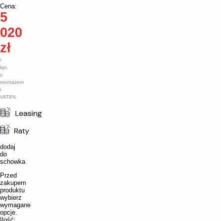
Cena:
5
020
zł
/
kpl.
z
montażem
i
VAT8%
dodaj
do
schowka
Przed
zakupem
produktu
wybierz
wymagane
opcje.
Ilość: