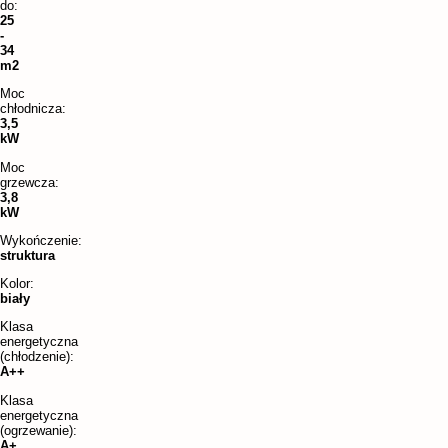
do:
25
-
34
m2
Moc
chłodnicza:
3,5
kW
Moc
grzewcza:
3,8
kW
Wykończenie:
struktura
Kolor:
biały
Klasa
energetyczna
(chłodzenie):
A++
Klasa
energetyczna
(ogrzewanie):
A+