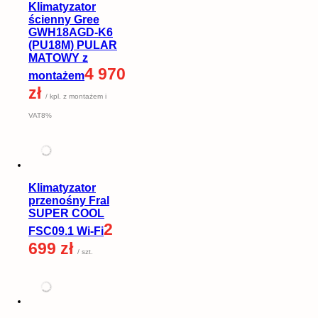
Klimatyzator
ścienny Gree
GWH18AGD-K6
(PU18M) PULAR
MATOWY z
4 970
montażem
zł
/ kpl. z montażem i
VAT8%
Klimatyzator
przenośny Fral
SUPER COOL
2
FSC09.1 Wi-Fi
699 zł
/ szt.