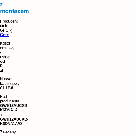
z
montażem
Gree
Koszt
dostawy
/
usługi:
od
0
zł
Numer
katalogowy:
CL12W
Kod
producenta:
GWH12AUCXB-
K6DNA1A
+
GWH12AUCXB-
K6DNA1A/O
Zalecany