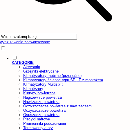
wyszukiwanie zaawansowane
KATEGORIE
Akcesoria
Grzejniki elektryczne
Klimatyzatory mobilne (przenośne)
Klimatyzatory ścienne typu SPLIT z montażem
Klimatyzatory Multisplit
Klimatyzery
Kurtyny powietrzne
Nagrzewnice powietrza
Nawilżacze powietrza
Oczyszczacze powietrza z nawilżaczem
Oczyszczacze powietrza
Osuszacze powietrza
Piecyki naftowe
Promienniki podczerwieni
Termowentylatory