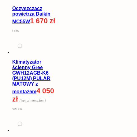
Oczyszczacz
powietrza Daikin
1 670 zł
MC55W
/ szt.
Klimatyzator
ścienny Gree
GWH12AGB-K6
(PU12M) PULAR
MATOWY z
4 050
montażem
zł
/ kpl. z montażem i
VAT8%