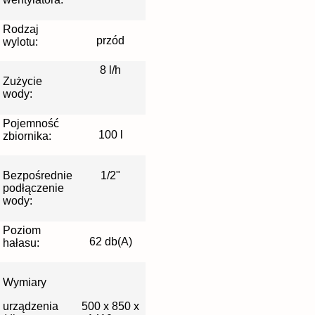
Rodzaj
przód
wylotu:
8 l/h
Zużycie
wody:
Pojemność
100 l
zbiornika:
Bezpośrednie
1/2"
podłączenie
wody:
Poziom
62 db(A)
hałasu:
Wymiary
urządzenia
500 x 850 x