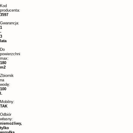
Kod
producenta:
3597
Gwarancja:
1
-
3
lata
Do
powierzchni
max:
180
m2
Zbiornik
na
wodę:
100
l.
Mobilny:
TAK
Odbiór
własny:
niemożliwy,
tylko
wysyłka