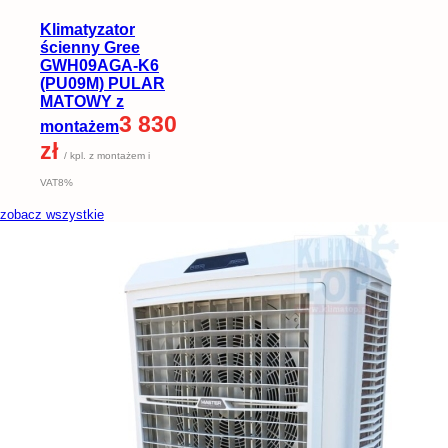
Klimatyzator
ścienny Gree
GWH09AGA-K6
(PU09M) PULAR
MATOWY z
3 830
montażem
zł
/ kpl. z montażem i
VAT8%
zobacz wszystkie