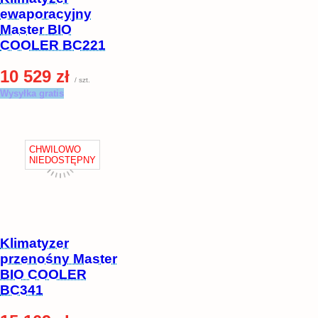
ewaporacyjny
Master BIO
COOLER BC221
10 529 zł
/ szt.
Wysyłka gratis
Klimatyzer
przenośny Master
BIO COOLER
BC341