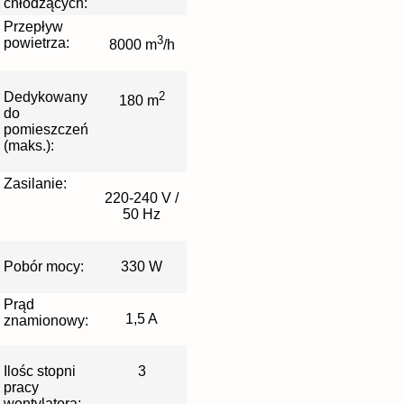
chłodzących:
Przepływ
3
powietrza:
8000 m
/h
Dedykowany
2
180 m
do
pomieszczeń
(maks.):
Zasilanie:
220-240 V /
50 Hz
Pobór mocy:
330 W
Prąd
1,5 A
znamionowy:
Ilośc stopni
3
pracy
wentylatora: