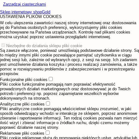
Zarządzaj ciasteczkami
Sklep internetowy shopGold
USTAWIENIA PLIKÓW COOKIES
W celu ulepszenia zawartości naszej strony internetowej oraz dostosowania
jej do Państwa osobistych preferencji, wykorzystujemy pliki cookies
przechowywane na Państwa urządzeniach. Kontrolę nad plikami cookies
można uzyskać poprzez ustawienia przeglądarki internetowej.
Niezbędne do działania sklepu pliki cookie
Są zawsze włączone, ponieważ umożliwiają podstawowe działanie strony. Są
to między innymi pliki cookie pozwalające pamiętać użytkownika w ciągu
jednej sesji lub, zależnie od wybranych opcji, z sesji na sesję. Ich zadaniem
jest umożliwienie działania koszyka i procesu realizacji zamówienia, a także
pomoc w rozwiązywaniu problemów z zabezpieczeniami i w przestrzeganiu
przepisów.
Funkcjonalne pliki cookies
Pliki cookie funkcjonalne pomagają nam poprawiać efektywność
prowadzonych działań marketingowych oraz dostosowywać je do Twoich
potrzeb i preferencji np. poprzez zapamiętanie wszelkich wyborów
dokonywanych na stronach.
Analityczne pliki cookies
Pliki analityczne cookie pomagają właścicielowi sklepu zrozumieć, w jaki
sposób odwiedzający wchodzi w interakcję ze sklepem, poprzez anonimowe
zbieranie i raportowanie informacji. Ten rodzaj cookies pozwala nam mierzyć
ilość wizyt i zbierać informacje o źródłach ruchu, dzięki czemu możemy
poprawić działanie naszej strony.
Reklamowe pliki cookies
Pliki cookie reklamowe służą do promowania niektórych usług, artykułów lub