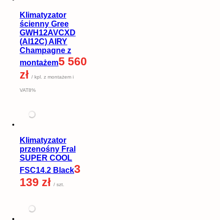
Klimatyzator
ścienny Gree
GWH12AVCXD
(AI12C) AIRY
Champagne z
5 560
montażem
zł
/ kpl. z montażem i
VAT8%
Klimatyzator
przenośny Fral
SUPER COOL
3
FSC14.2 Black
139 zł
/ szt.