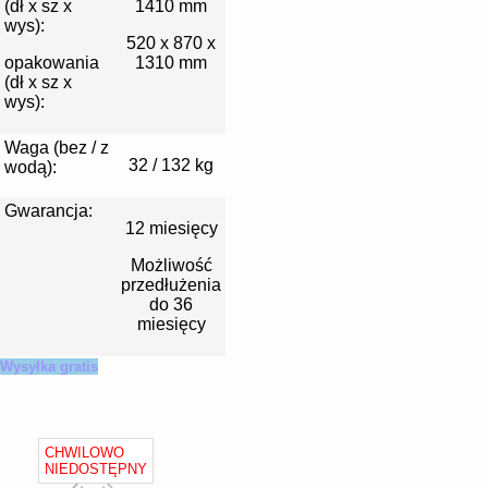
(dł x sz x
1410 mm
wys):
520 x 870 x
opakowania
1310 mm
(dł x sz x
wys):
Waga (bez / z
32 / 132 kg
wodą):
Gwarancja:
12 miesięcy
Możliwość
przedłużenia
do 36
miesięcy
Wysyłka gratis