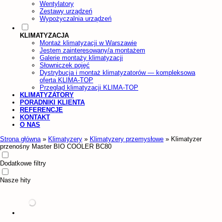
Wentylatory
Zestawy urządzeń
Wypożyczalnia urządzeń
KLIMATYZACJA
Montaż klimatyzacji w Warszawie
Jestem zainteresowany/a montażem
Galerie montaży klimatyzacji
Słowniczek pojęć
Dystrybucja i montaż klimatyzatorów — kompleksowa
oferta KLIMA-TOP
Przegląd klimatyzacji KLIMA-TOP
KLIMATYZATORY
PORADNIKI KLIENTA
REFERENCJE
KONTAKT
O NAS
Strona główna
»
Klimatyzery
»
Klimatyzery przemysłowe
»
Klimatyzer
przenośny Master BIO COOLER BC80
Dodatkowe filtry
Nasze hity