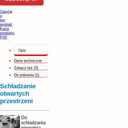
Zapytaj
o
ten
produkt
Karta
produktu
PDF
Opis
Dane techniczne
Zobacz też (3)
Do pobrania (1)
Schładzanie
otwartych
przestrzeni
Do
schładzania
powietrza