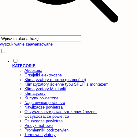
wyszukiwanie zaawansowane
KATEGORIE
Akcesoria
Grzejniki elektryczne
Klimatyzatory mobilne (przenośne)
Klimatyzatory ścienne typu SPLIT z montażem
Klimatyzatory Multisplit
Klimatyzery
Kurtyny powietrzne
Nagrzewnice powietrza
Nawilżacze powietrza
Oczyszczacze powietrza z nawilżaczem
Oczyszczacze powietrza
Osuszacze powietrza
Piecyki naftowe
Promienniki podczerwieni
Termowentylatory