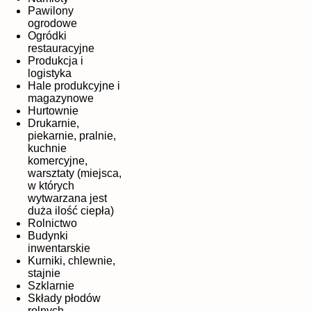
Pawilony
ogrodowe
Ogródki
restauracyjne
Produkcja i
logistyka
Hale produkcyjne i
magazynowe
Hurtownie
Drukarnie,
piekarnie, pralnie,
kuchnie
komercyjne,
warsztaty (miejsca,
w których
wytwarzana jest
duża ilość ciepła)
Rolnictwo
Budynki
inwentarskie
Kurniki, chlewnie,
stajnie
Szklarnie
Składy płodów
rolnych