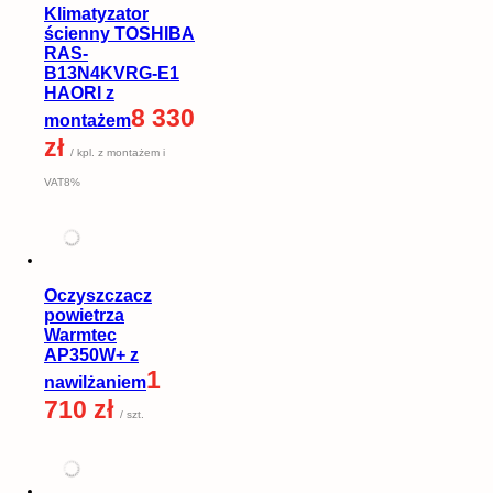
Klimatyzator
ścienny TOSHIBA
RAS-
B13N4KVRG-E1
HAORI z
8 330
montażem
zł
/ kpl. z montażem i
VAT8%
Oczyszczacz
powietrza
Warmtec
AP350W+ z
1
nawilżaniem
710 zł
/ szt.