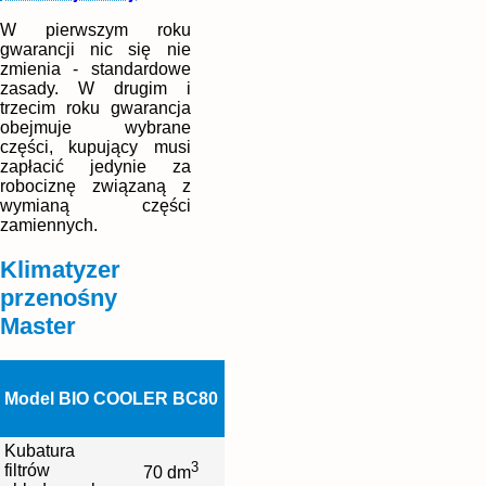
W pierwszym roku
gwarancji nic się nie
zmienia - standardowe
zasady. W drugim i
trzecim roku gwarancja
obejmuje wybrane
części, kupujący musi
zapłacić jedynie za
robociznę związaną z
wymianą części
zamiennych.
Klimatyzer
przenośny
Master
Model BIO COOLER BC80
Kubatura
3
filtrów
70 dm