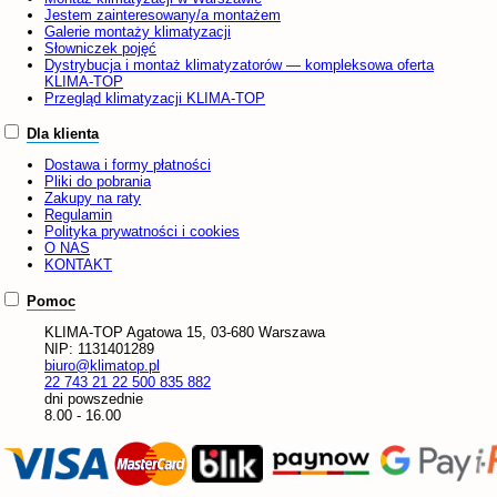
Jestem zainteresowany/a montażem
Galerie montaży klimatyzacji
Słowniczek pojęć
Dystrybucja i montaż klimatyzatorów — kompleksowa oferta
KLIMA-TOP
Przegląd klimatyzacji KLIMA-TOP
Dla klienta
Dostawa i formy płatności
Pliki do pobrania
Zakupy na raty
Regulamin
Polityka prywatności i cookies
O NAS
KONTAKT
Pomoc
KLIMA-TOP
Agatowa 15, 03-680 Warszawa
NIP:
1131401289
biuro@klimatop.pl
22 743 21 22
500 835 882
dni powszednie
8.00 - 16.00