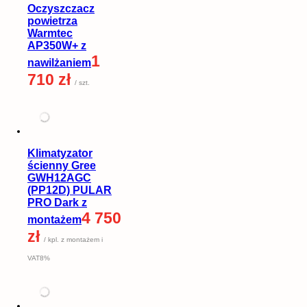
Oczyszczacz
powietrza
Warmtec
AP350W+ z
1
nawilżaniem
710 zł
/ szt.
Klimatyzator
ścienny Gree
GWH12AGC
(PP12D) PULAR
PRO Dark z
4 750
montażem
zł
/ kpl. z montażem i
VAT8%