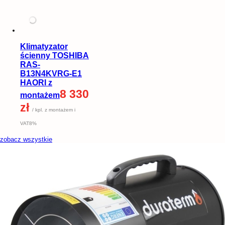
Klimatyzator
ścienny TOSHIBA
RAS-
B13N4KVRG-E1
HAORI z
8 330
montażem
zł
/ kpl. z montażem i
VAT8%
zobacz wszystkie