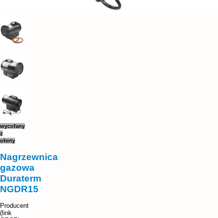
wycofany
z
oferty
Nagrzewnica
gazowa
Duraterm
NGDR15