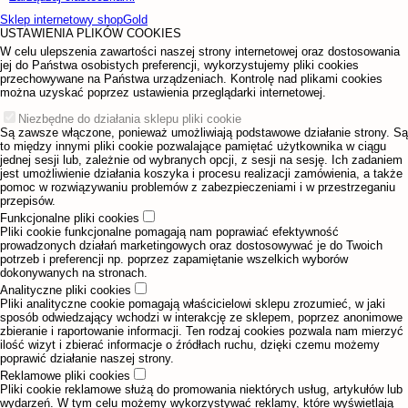
Sklep internetowy shopGold
USTAWIENIA PLIKÓW COOKIES
W celu ulepszenia zawartości naszej strony internetowej oraz dostosowania
jej do Państwa osobistych preferencji, wykorzystujemy pliki cookies
przechowywane na Państwa urządzeniach. Kontrolę nad plikami cookies
można uzyskać poprzez ustawienia przeglądarki internetowej.
Niezbędne do działania sklepu pliki cookie
Są zawsze włączone, ponieważ umożliwiają podstawowe działanie strony. Są
to między innymi pliki cookie pozwalające pamiętać użytkownika w ciągu
jednej sesji lub, zależnie od wybranych opcji, z sesji na sesję. Ich zadaniem
jest umożliwienie działania koszyka i procesu realizacji zamówienia, a także
pomoc w rozwiązywaniu problemów z zabezpieczeniami i w przestrzeganiu
przepisów.
Funkcjonalne pliki cookies
Pliki cookie funkcjonalne pomagają nam poprawiać efektywność
prowadzonych działań marketingowych oraz dostosowywać je do Twoich
potrzeb i preferencji np. poprzez zapamiętanie wszelkich wyborów
dokonywanych na stronach.
Analityczne pliki cookies
Pliki analityczne cookie pomagają właścicielowi sklepu zrozumieć, w jaki
sposób odwiedzający wchodzi w interakcję ze sklepem, poprzez anonimowe
zbieranie i raportowanie informacji. Ten rodzaj cookies pozwala nam mierzyć
ilość wizyt i zbierać informacje o źródłach ruchu, dzięki czemu możemy
poprawić działanie naszej strony.
Reklamowe pliki cookies
Pliki cookie reklamowe służą do promowania niektórych usług, artykułów lub
wydarzeń. W tym celu możemy wykorzystywać reklamy, które wyświetlają