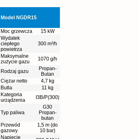
Model NGDR15
Moc grzewcza
15 kW
Wydatek
ciepłego
300 m³/h
powietrza
Maksymalne
1070 g/h
zużycie gazu
Propan-
Rodzaj gazu
Butan
Ciężar netto
4,7 kg
Butla
11 kg
Kategoria
I3B/P(300)
urządzenia
G30
Typ paliwa
Propan-
butan
Przewód
1,5 m (do
gazowy
10 bar)
Napięcie