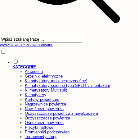
wyszukiwanie zaawansowane
KATEGORIE
Akcesoria
Grzejniki elektryczne
Klimatyzatory mobilne (przenośne)
Klimatyzatory ścienne typu SPLIT z montażem
Klimatyzatory Multisplit
Klimatyzery
Kurtyny powietrzne
Nagrzewnice powietrza
Nawilżacze powietrza
Oczyszczacze powietrza z nawilżaczem
Oczyszczacze powietrza
Osuszacze powietrza
Piecyki naftowe
Promienniki podczerwieni
Termowentylatory