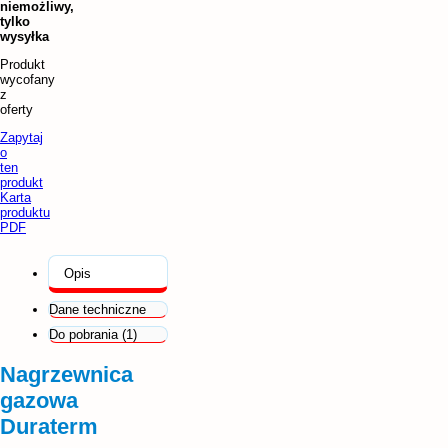
niemożliwy,
tylko
wysyłka
Produkt
wycofany
z
oferty
Zapytaj
o
ten
produkt
Karta
produktu
PDF
Opis
Dane techniczne
Do pobrania (1)
Nagrzewnica
gazowa
Duraterm