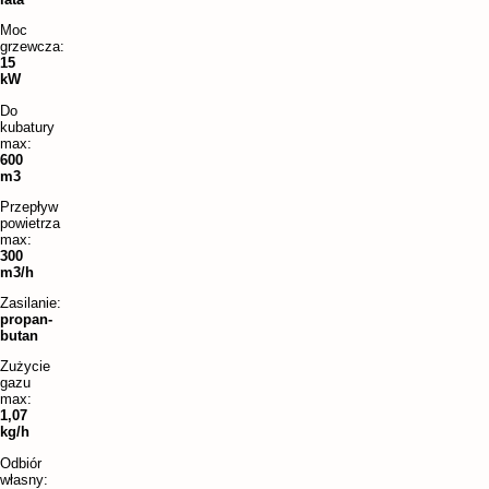
Moc
grzewcza:
15
kW
Do
kubatury
max:
600
m3
Przepływ
powietrza
max:
300
m3/h
Zasilanie:
propan-
butan
Zużycie
gazu
max:
1,07
kg/h
Odbiór
własny: