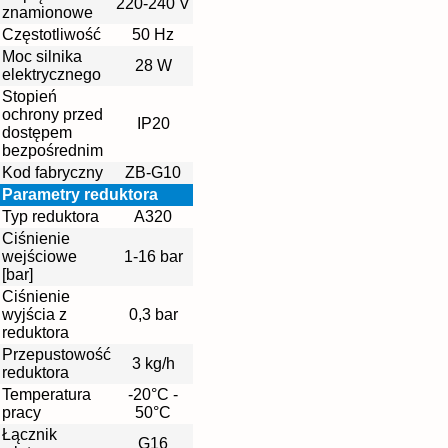
220-240 V
znamionowe
Częstotliwość
50 Hz
Moc silnika
28 W
elektrycznego
Stopień
ochrony przed
IP20
dostępem
bezpośrednim
Kod fabryczny
ZB-G10
Parametry reduktora
Typ reduktora
A320
Ciśnienie
wejściowe
1-16 bar
[bar]
Ciśnienie
wyjścia z
0,3 bar
reduktora
Przepustowość
3 kg/h
reduktora
Temperatura
-20°C -
pracy
50°C
Łącznik
G16