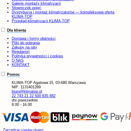
Galerie montaży klimatyzacji
Słowniczek pojęć
Dystrybucja i montaż klimatyzatorów — kompleksowa oferta
KLIMA-TOP
Przegląd klimatyzacji KLIMA-TOP
Dla klienta
Dostawa i formy płatności
Pliki do pobrania
Zakupy na raty
Regulamin
Polityka prywatności i cookies
O NAS
KONTAKT
Pomoc
KLIMA-TOP
Agatowa 15, 03-680 Warszawa
NIP:
1131401289
biuro@klimatop.pl
22 743 21 22
500 835 882
dni powszednie
8.00 - 16.00
Zarządzaj ciasteczkami