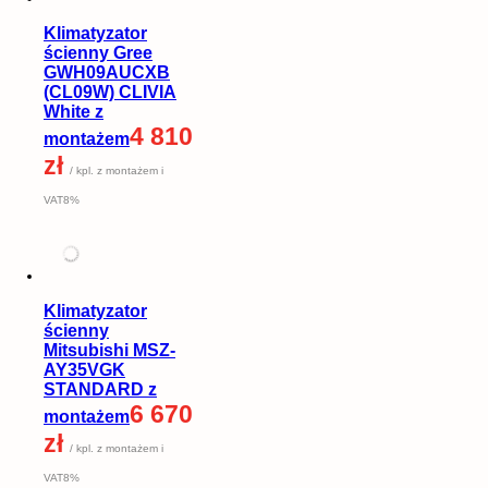
Klimatyzator
ścienny Gree
GWH09AUCXB
(CL09W) CLIVIA
White z
4 810
montażem
zł
/ kpl. z montażem i
VAT8%
Klimatyzator
ścienny
Mitsubishi MSZ-
AY35VGK
STANDARD z
6 670
montażem
zł
/ kpl. z montażem i
VAT8%