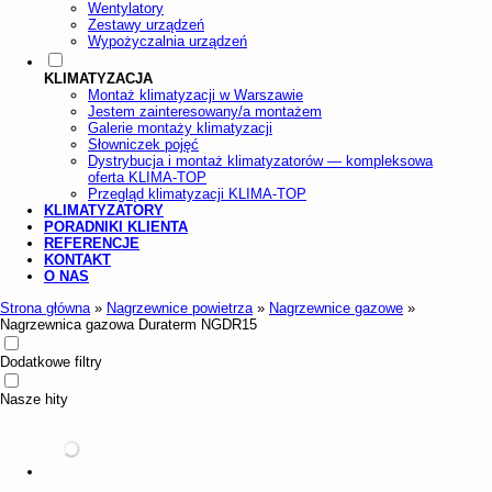
Wentylatory
Zestawy urządzeń
Wypożyczalnia urządzeń
KLIMATYZACJA
Montaż klimatyzacji w Warszawie
Jestem zainteresowany/a montażem
Galerie montaży klimatyzacji
Słowniczek pojęć
Dystrybucja i montaż klimatyzatorów — kompleksowa
oferta KLIMA-TOP
Przegląd klimatyzacji KLIMA-TOP
KLIMATYZATORY
PORADNIKI KLIENTA
REFERENCJE
KONTAKT
O NAS
Strona główna
»
Nagrzewnice powietrza
»
Nagrzewnice gazowe
»
Nagrzewnica gazowa Duraterm NGDR15
Dodatkowe filtry
Nasze hity