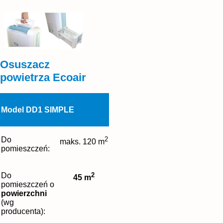
Osuszacz
powietrza Ecoair
Model DD1 SIMPLE
Do
2
maks. 120 m
pomieszczeń:
Do
2
45 m
pomieszczeń o
powierzchni
(wg
producenta):