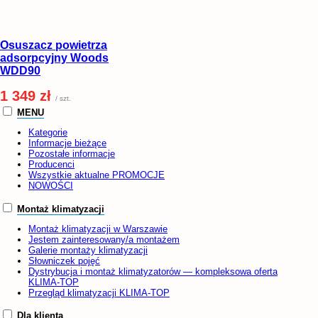
Osuszacz powietrza
adsorpcyjny Woods
WDD90
1 349 zł
/ szt.
MENU
Kategorie
Informacje bieżące
Pozostałe informacje
Producenci
Wszystkie aktualne PROMOCJE
NOWOŚCI
Montaż klimatyzacji
Montaż klimatyzacji w Warszawie
Jestem zainteresowany/a montażem
Galerie montaży klimatyzacji
Słowniczek pojęć
Dystrybucja i montaż klimatyzatorów — kompleksowa oferta
KLIMA-TOP
Przegląd klimatyzacji KLIMA-TOP
Dla klienta