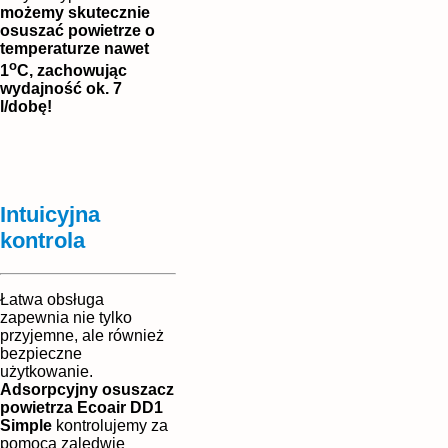
możemy skutecznie
osuszać powietrze o
temperaturze nawet
o
1
C, zachowując
wydajność ok. 7
l/dobę!
Intuicyjna
kontrola
Łatwa obsługa
zapewnia nie tylko
przyjemne, ale również
bezpieczne
użytkowanie.
Adsorpcyjny osuszacz
powietrza Ecoair DD1
Simple
kontrolujemy za
pomocą zaledwie