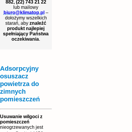
882, (22) 743 21 22
lub mailowy
biuro@klimatop.pl
–
dołożymy wszelkich
starań, aby
znaleźć
produkt najlepiej
spełniający Państwa
oczekiwania
.
Adsorpcyjny
osuszacz
powietrza do
zimnych
pomieszczeń
Usuwanie wilgoci z
pomieszczeń
nieogrzewanych jest