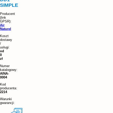
SIMPLE
Air
Naturel
Koszt
dostawy
/
usługi:
od
0
zł
Numer
katalogowy:
AINA-
0004
Kod
producenta:
2214
Warunki
gwarancji: