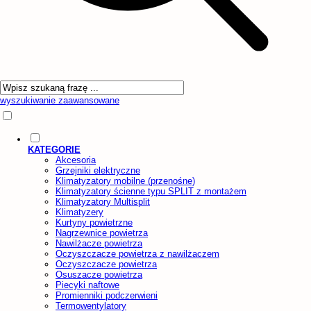
wyszukiwanie zaawansowane
KATEGORIE
Akcesoria
Grzejniki elektryczne
Klimatyzatory mobilne (przenośne)
Klimatyzatory ścienne typu SPLIT z montażem
Klimatyzatory Multisplit
Klimatyzery
Kurtyny powietrzne
Nagrzewnice powietrza
Nawilżacze powietrza
Oczyszczacze powietrza z nawilżaczem
Oczyszczacze powietrza
Osuszacze powietrza
Piecyki naftowe
Promienniki podczerwieni
Termowentylatory