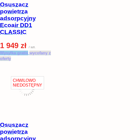
Osuszacz
powietrza
adsorpcyjny
Ecoair DD1
CLASSIC
1 949 zł
/ szt.
Wysyłka gratis
wycofany z
oferty
Osuszacz
powietrza
adsorpcyjny