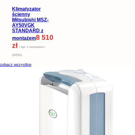
Klimatyzator
ścienny
Mitsubishi MSZ-
AY50VGK
STANDARD z
8 510
montażem
zł
/ kpl. z montażem i
VAT8%
zobacz wszystkie