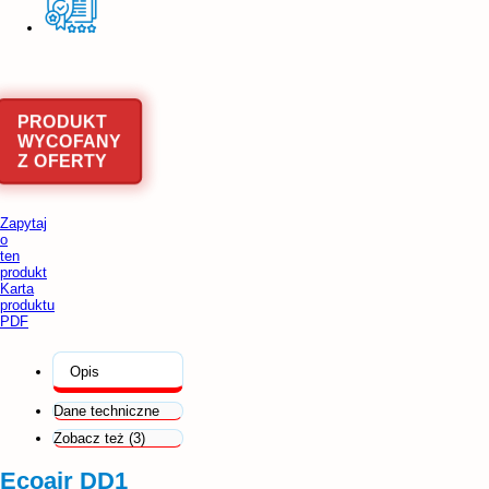
PRODUKT
WYCOFANY
Z OFERTY
Zapytaj
o
ten
produkt
Karta
produktu
PDF
Opis
Dane techniczne
Zobacz też (3)
Ecoair DD1