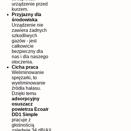
urządzenie przed
kurzem.
Przyjazny dla
środowiska
Urządzenie nie
zawiera żadnych
szkodliwych
gazów - jest
całkowicie
bezpieczny dla
nas i dla naszego
otoczenia.
Cicha praca
Weliminowanie
sprężarki, to
wyeliminowanie
źródła hałasu.
Dzięki temu
adsorpcyjny
osuszacz
powietrza Ecoair
DD1 Simple
pracuje z
głośnością
zaledwie 34 dB(A)!