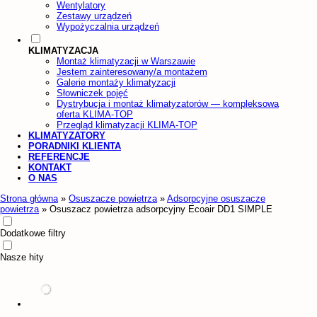
Wentylatory
Zestawy urządzeń
Wypożyczalnia urządzeń
KLIMATYZACJA
Montaż klimatyzacji w Warszawie
Jestem zainteresowany/a montażem
Galerie montaży klimatyzacji
Słowniczek pojęć
Dystrybucja i montaż klimatyzatorów — kompleksowa
oferta KLIMA-TOP
Przegląd klimatyzacji KLIMA-TOP
KLIMATYZATORY
PORADNIKI KLIENTA
REFERENCJE
KONTAKT
O NAS
Strona główna
»
Osuszacze powietrza
»
Adsorpcyjne osuszacze
powietrza
»
Osuszacz powietrza adsorpcyjny Ecoair DD1 SIMPLE
Dodatkowe filtry
Nasze hity