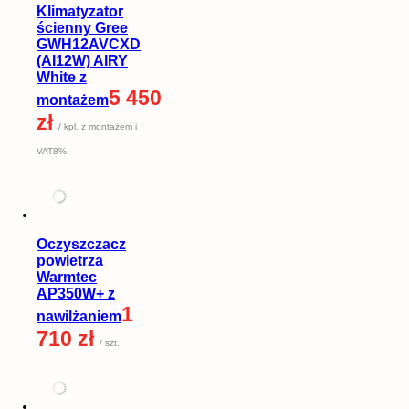
Klimatyzator
ścienny Gree
GWH12AVCXD
(AI12W) AIRY
White z
5 450
montażem
zł
/ kpl. z montażem i
VAT8%
Oczyszczacz
powietrza
Warmtec
AP350W+ z
1
nawilżaniem
710 zł
/ szt.