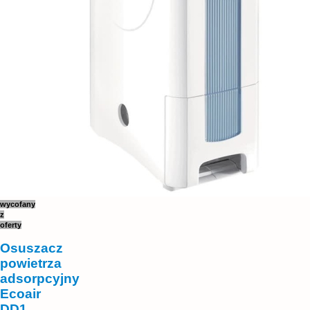
wycofany
z
oferty
Osuszacz
powietrza
adsorpcyjny
Ecoair
DD1