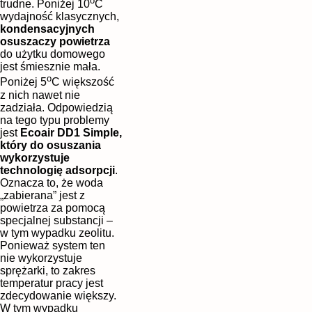
o
trudne. Poniżej 10
C
wydajność klasycznych,
kondensacyjnych
osuszaczy powietrza
do użytku domowego
jest śmiesznie mała.
o
Poniżej 5
C większość
z nich nawet nie
zadziała. Odpowiedzią
na tego typu problemy
jest
Ecoair DD1 Simple,
który do osuszania
wykorzystuje
technologię adsorpcji
.
Oznacza to, że woda
„zabierana” jest z
powietrza za pomocą
specjalnej substancji –
w tym wypadku zeolitu.
Ponieważ system ten
nie wykorzystuje
sprężarki, to zakres
temperatur pracy jest
zdecydowanie większy.
W tym wypadku