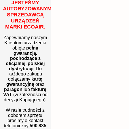
JESTEŚMY
AUTORYZOWANYM
SPRZEDAWCĄ
URZĄDZEŃ
MARKI ECOAIR.
Zapewniamy naszym
Klientom urządzenia
objęte
pełną
gwarancją,
pochodzące z
oficjalnej, polskiej
dystrybucji
. Do
każdego zakupu
dołączamy
kartę
gwarancyjną
oraz
paragon
lub
fakturę
VAT
(w zależności od
decyzji Kupującego).
W razie trudności z
doborem sprzętu
prosimy o kontakt
telefoniczny
500 835