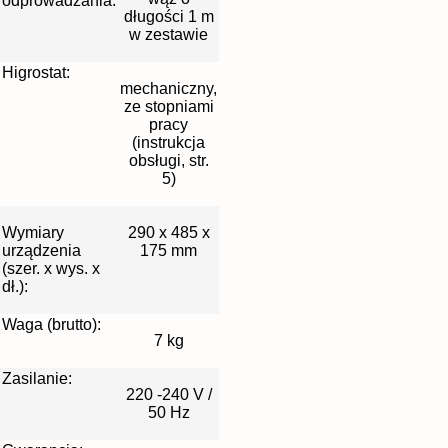
odprowadzania:
długości 1 m
w zestawie
Higrostat:
mechaniczny,
ze stopniami
pracy
(instrukcja
obsługi, str.
5)
Wymiary
290 x 485 x
urządzenia
175 mm
(szer. x wys. x
dł.):
Waga (brutto):
7 kg
Zasilanie:
220 -240 V /
50 Hz