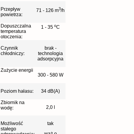
Przepływ
3
71 - 126 m
/h
powietrza:
Dopuszczalna
o
1 - 35
C
temperatura
otoczenia:
Czynnik
brak -
chłodniczy:
technologia
adsorpcyjna
Zużycie energii
300 - 580 W
Poziom hałasu:
34 dB(A)
Zbiornik na
2,0 l
wodę:
Możliwość
tak
stałego
wąż o