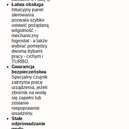
Łatwa obsługa
Intuicyjny panel
sterowania
pozwala szybko
ustawić pożądaną
wilgotność -
mechaniczny
higrostat - a także
wybrać pomiędzy
dwoma trybami
pracy - cichym i
TURBO.
Gwarancja
bezpieczeństwa
Specjalny czujnik
zatrzyma pracę
urządzenia, jeżeli
zbiornik na wodę
się zapełni lub
zostanie
niepoprawnie
wsadzony.
Stałe
odprowadzanie
wody