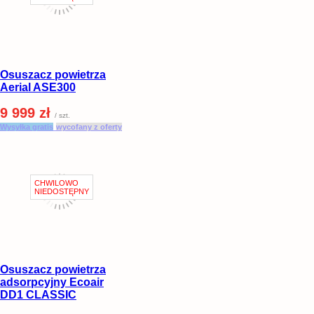
Osuszacz powietrza
Aerial ASE300
9 999 zł
/ szt.
Wysyłka gratis
wycofany z oferty
Osuszacz powietrza
adsorpcyjny Ecoair
DD1 CLASSIC