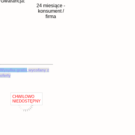
Gwarancja:
24 miesiące -
konsument /
firma
Wysyłka gratis
wycofany z
oferty