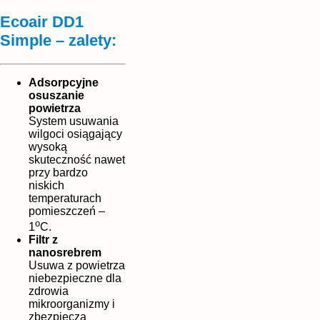
Ecoair DD1
Simple – zalety:
Adsorpcyjne
osuszanie
powietrza
System usuwania
wilgoci osiągający
wysoką
skuteczność nawet
przy bardzo
niskich
temperaturach
pomieszczeń –
o
1
C.
Filtr z
nanosrebrem
Usuwa z powietrza
niebezpieczne dla
zdrowia
mikroorganizmy i
zbezpiecza