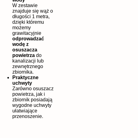
W zestawie
znajduje się wąż o
długości 1 metra,
dzięki któremu
możemy
grawitacyjnie
odprowadzać
wodę z
osuszacza
powietrza
do
kanalizacji lub
zewnętrznego
zbiornika.
Praktyczne
uchwyty
Zarówno osuszacz
powietrza, jak i
zbiornik posiadają
wygodne uchwyty
ułatwiające
przenoszenie.