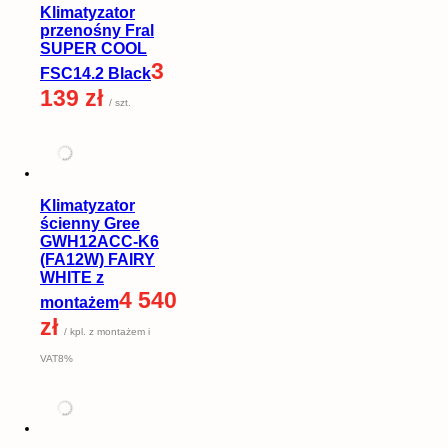
Klimatyzator
przenośny Fral
SUPER COOL
3
FSC14.2 Black
139 zł
/ szt.
Klimatyzator
ścienny Gree
GWH12ACC-K6
(FA12W) FAIRY
WHITE z
4 540
montażem
zł
/ kpl. z montażem i
VAT8%