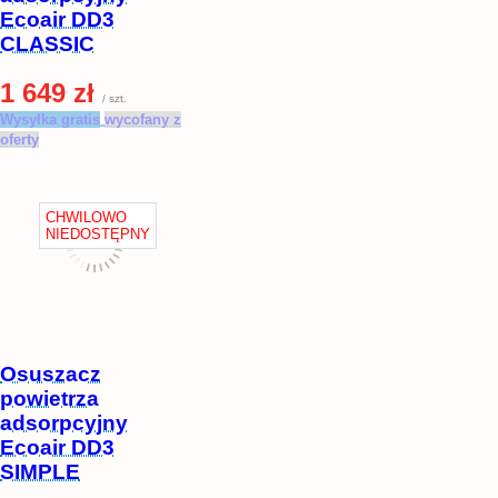
Ecoair DD3
CLASSIC
1 649 zł
/ szt.
Wysyłka gratis
wycofany z
oferty
Osuszacz
powietrza
adsorpcyjny
Ecoair DD3
SIMPLE