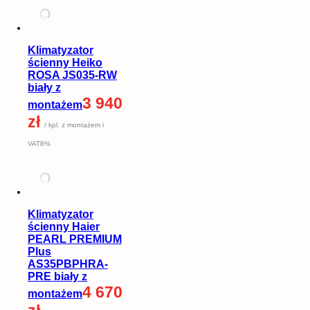
Klimatyzator
ścienny Heiko
ROSA JS035-RW
biały z
3 940
montażem
zł
/ kpl. z montażem i
VAT8%
Klimatyzator
ścienny Haier
PEARL PREMIUM
Plus
AS35PBPHRA-
PRE biały z
4 670
montażem