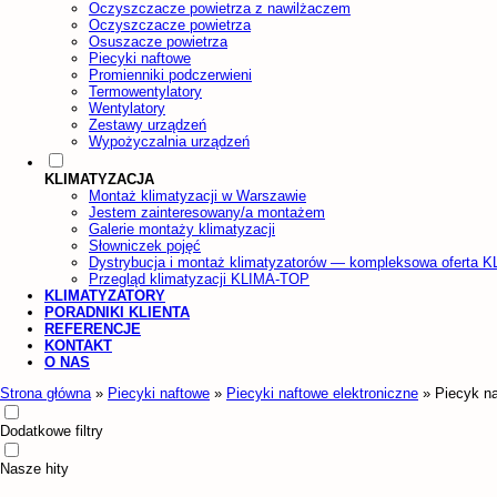
Oczyszczacze powietrza z nawilżaczem
Oczyszczacze powietrza
Osuszacze powietrza
Piecyki naftowe
Promienniki podczerwieni
Termowentylatory
Wentylatory
Zestawy urządzeń
Wypożyczalnia urządzeń
KLIMATYZACJA
Montaż klimatyzacji w Warszawie
Jestem zainteresowany/a montażem
Galerie montaży klimatyzacji
Słowniczek pojęć
Dystrybucja i montaż klimatyzatorów — kompleksowa oferta 
Przegląd klimatyzacji KLIMA-TOP
KLIMATYZATORY
PORADNIKI KLIENTA
REFERENCJE
KONTAKT
O NAS
Strona główna
»
Piecyki naftowe
»
Piecyki naftowe elektroniczne
»
Piecyk n
Dodatkowe filtry
Nasze hity