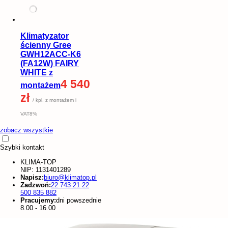
Klimatyzator
ścienny Gree
GWH12ACC-K6
(FA12W) FAIRY
WHITE z
4 540
montażem
zł
/ kpl. z montażem i
VAT8%
zobacz wszystkie
Szybki kontakt
KLIMA-TOP
NIP: 1131401289
Napisz:
biuro@klimatop.pl
Zadzwoń:
22 743 21 22
500 835 882
Pracujemy:
dni powszednie
8.00 - 16.00