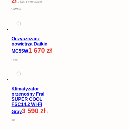
zł
/ kpl. z montażem i
VAT8%
Oczyszczacz
powietrza Daikin
1 670 zł
MC55W
/ szt.
Klimatyzator
przenośny Fral
SUPER COOL
FSC14.2 Wi-Fi
3 590 zł
Gray
/
szt.