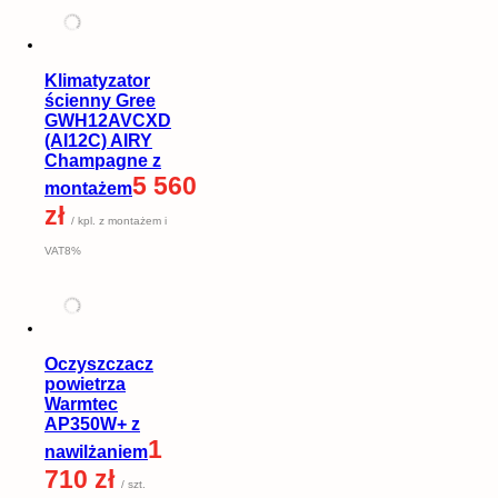
Klimatyzator
ścienny Gree
GWH12AVCXD
(AI12C) AIRY
Champagne z
5 560
montażem
zł
/ kpl. z montażem i
VAT8%
Oczyszczacz
powietrza
Warmtec
AP350W+ z
1
nawilżaniem
710 zł
/ szt.