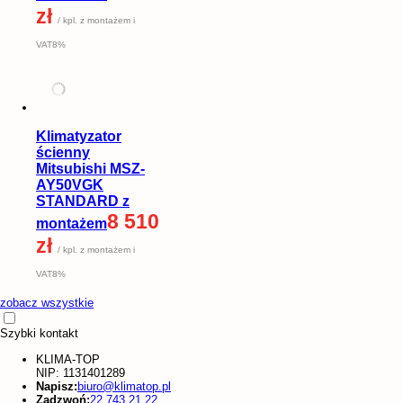
zł
/ kpl. z montażem i
VAT8%
Klimatyzator
ścienny
Mitsubishi MSZ-
AY50VGK
STANDARD z
8 510
montażem
zł
/ kpl. z montażem i
VAT8%
zobacz wszystkie
Szybki kontakt
KLIMA-TOP
NIP: 1131401289
Napisz:
biuro@klimatop.pl
Zadzwoń:
22 743 21 22