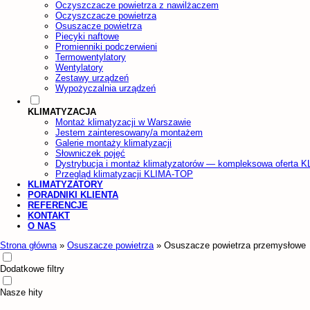
Oczyszczacze powietrza z nawilżaczem
Oczyszczacze powietrza
Osuszacze powietrza
Piecyki naftowe
Promienniki podczerwieni
Termowentylatory
Wentylatory
Zestawy urządzeń
Wypożyczalnia urządzeń
KLIMATYZACJA
Montaż klimatyzacji w Warszawie
Jestem zainteresowany/a montażem
Galerie montaży klimatyzacji
Słowniczek pojęć
Dystrybucja i montaż klimatyzatorów — kompleksowa oferta 
Przegląd klimatyzacji KLIMA-TOP
KLIMATYZATORY
PORADNIKI KLIENTA
REFERENCJE
KONTAKT
O NAS
Strona główna
»
Osuszacze powietrza
»
Osuszacze powietrza przemysłowe
Dodatkowe filtry
Nasze hity