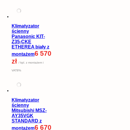
Klimatyzator
ścienny
Panasonic KIT-
Z35-CKE
ETHEREA biały z
6 570
montażem
zł
/ kpl. z montażem i
VAT8%
Klimatyzator
ścienny
Mitsubishi MSZ-
AY35VGK
STANDARD z
6 670
montażem