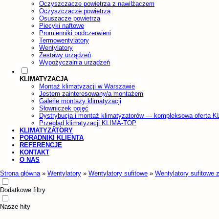
Oczyszczacze powietrza z nawilżaczem
Oczyszczacze powietrza
Osuszacze powietrza
Piecyki naftowe
Promienniki podczerwieni
Termowentylatory
Wentylatory
Zestawy urządzeń
Wypożyczalnia urządzeń
KLIMATYZACJA
Montaż klimatyzacji w Warszawie
Jestem zainteresowany/a montażem
Galerie montaży klimatyzacji
Słowniczek pojęć
Dystrybucja i montaż klimatyzatorów — kompleksowa oferta 
Przegląd klimatyzacji KLIMA-TOP
KLIMATYZATORY
PORADNIKI KLIENTA
REFERENCJE
KONTAKT
O NAS
Strona główna
»
Wentylatory
»
Wentylatory sufitowe
»
Wentylatory sufitowe 
Dodatkowe filtry
Nasze hity