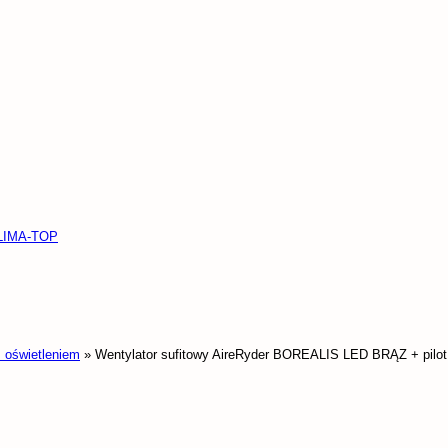
KLIMA-TOP
z oświetleniem
»
Wentylator sufitowy AireRyder BOREALIS LED BRĄZ + pilot