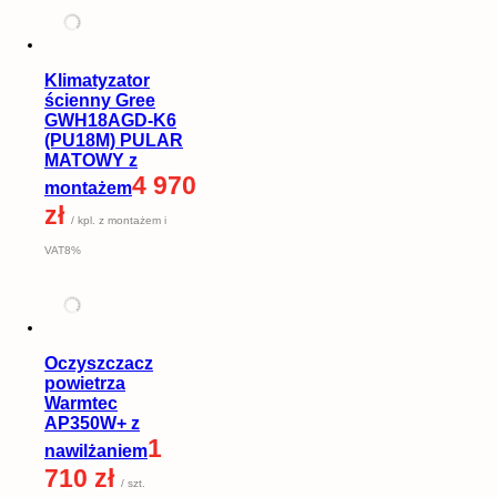
Klimatyzator
ścienny Gree
GWH18AGD-K6
(PU18M) PULAR
MATOWY z
4 970
montażem
zł
/ kpl. z montażem i
VAT8%
Oczyszczacz
powietrza
Warmtec
AP350W+ z
1
nawilżaniem
710 zł
/ szt.