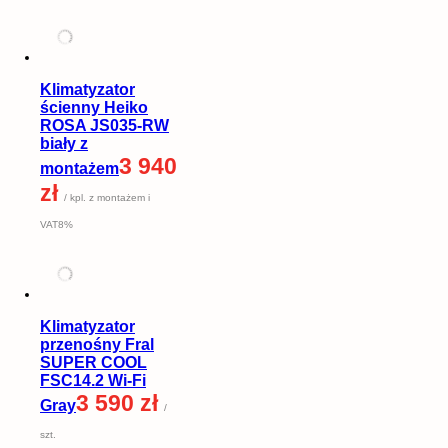
Klimatyzator
ścienny Heiko
ROSA JS035-RW
biały z
3 940
montażem
zł
/ kpl. z montażem i
VAT8%
Klimatyzator
przenośny Fral
SUPER COOL
FSC14.2 Wi-Fi
3 590 zł
Gray
/
szt.