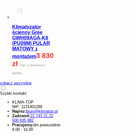
Klimatyzator
ścienny Gree
GWH09AGA-K6
(PU09M) PULAR
MATOWY z
3 830
montażem
zł
/ kpl. z montażem i
VAT8%
zobacz wszystkie
Szybki kontakt
KLIMA-TOP
NIP: 1131401289
Napisz:
biuro@klimatop.pl
Zadzwoń:
22 743 21 22
500 835 882
Pracujemy:
dni powszednie
8.00 - 16.00