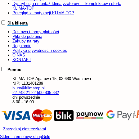
Dystrybucja i montaż klimatyzatorów — kompleksowa oferta
KLIMA-TOP
Przegląd klimatyzacji KLIMA-TOP
Dla klienta
Dostawa i formy płatności
Pliki do pobrania
Zakupy na raty
Regulamin
Polityka prywatności i cookies
O NAS
KONTAKT
Pomoc
KLIMA-TOP
Agatowa 15, 03-680 Warszawa
NIP:
1131401289
biuro@klimatop.pl
22 743 21 22
500 835 882
dni powszednie
8.00 - 16.00
Zarządzaj ciasteczkami
Sklep internetowy shopGold