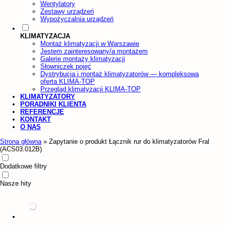
Wentylatory
Zestawy urządzeń
Wypożyczalnia urządzeń
KLIMATYZACJA
Montaż klimatyzacji w Warszawie
Jestem zainteresowany/a montażem
Galerie montaży klimatyzacji
Słowniczek pojęć
Dystrybucja i montaż klimatyzatorów — kompleksowa
oferta KLIMA-TOP
Przegląd klimatyzacji KLIMA-TOP
KLIMATYZATORY
PORADNIKI KLIENTA
REFERENCJE
KONTAKT
O NAS
Strona główna
»
Zapytanie o produkt Łącznik rur do klimatyzatorów Fral
(ACS03.012B)
Dodatkowe filtry
Nasze hity