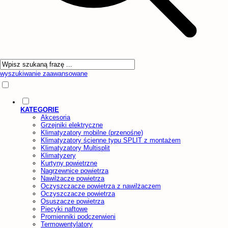
wyszukiwanie zaawansowane
KATEGORIE
Akcesoria
Grzejniki elektryczne
Klimatyzatory mobilne (przenośne)
Klimatyzatory ścienne typu SPLIT z montażem
Klimatyzatory Multisplit
Klimatyzery
Kurtyny powietrzne
Nagrzewnice powietrza
Nawilżacze powietrza
Oczyszczacze powietrza z nawilżaczem
Oczyszczacze powietrza
Osuszacze powietrza
Piecyki naftowe
Promienniki podczerwieni
Termowentylatory