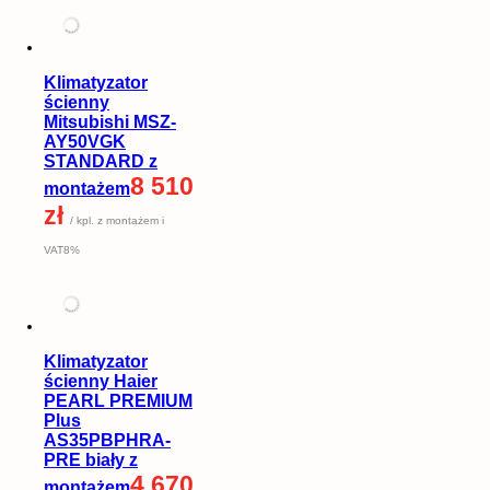
Klimatyzator
ścienny
Mitsubishi MSZ-
AY50VGK
STANDARD z
8 510
montażem
zł
/ kpl. z montażem i
VAT8%
Klimatyzator
ścienny Haier
PEARL PREMIUM
Plus
AS35PBPHRA-
PRE biały z
4 670
montażem