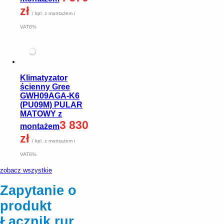
zł
/ kpl. z montażem i
VAT8%
Klimatyzator
ścienny Gree
GWH09AGA-K6
(PU09M) PULAR
MATOWY z
3 830
montażem
zł
/ kpl. z montażem i
VAT8%
zobacz wszystkie
Zapytanie o
produkt
Łącznik rur