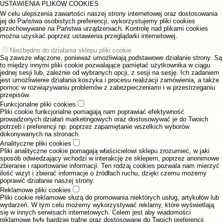
USTAWIENIA PLIKÓW COOKIES
W celu ulepszenia zawartości naszej strony internetowej oraz dostosowania
jej do Państwa osobistych preferencji, wykorzystujemy pliki cookies
przechowywane na Państwa urządzeniach. Kontrolę nad plikami cookies
można uzyskać poprzez ustawienia przeglądarki internetowej.
Niezbędne do działania sklepu pliki cookie
Są zawsze włączone, ponieważ umożliwiają podstawowe działanie strony. Są
to między innymi pliki cookie pozwalające pamiętać użytkownika w ciągu
jednej sesji lub, zależnie od wybranych opcji, z sesji na sesję. Ich zadaniem
jest umożliwienie działania koszyka i procesu realizacji zamówienia, a także
pomoc w rozwiązywaniu problemów z zabezpieczeniami i w przestrzeganiu
przepisów.
Funkcjonalne pliki cookies
Pliki cookie funkcjonalne pomagają nam poprawiać efektywność
prowadzonych działań marketingowych oraz dostosowywać je do Twoich
potrzeb i preferencji np. poprzez zapamiętanie wszelkich wyborów
dokonywanych na stronach.
Analityczne pliki cookies
Pliki analityczne cookie pomagają właścicielowi sklepu zrozumieć, w jaki
sposób odwiedzający wchodzi w interakcję ze sklepem, poprzez anonimowe
zbieranie i raportowanie informacji. Ten rodzaj cookies pozwala nam mierzyć
ilość wizyt i zbierać informacje o źródłach ruchu, dzięki czemu możemy
poprawić działanie naszej strony.
Reklamowe pliki cookies
Pliki cookie reklamowe służą do promowania niektórych usług, artykułów lub
wydarzeń. W tym celu możemy wykorzystywać reklamy, które wyświetlają
się w innych serwisach internetowych. Celem jest aby wiadomości
reklamowe były bardziej trafne oraz dostosowane do Twoich preferencji.