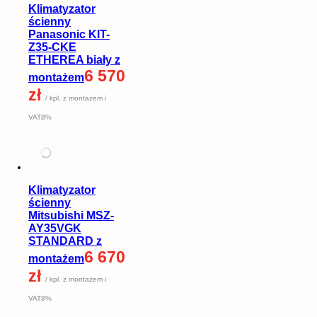
Klimatyzator
ścienny
Panasonic KIT-
Z35-CKE
ETHEREA biały z
6 570
montażem
zł
/ kpl. z montażem i
VAT8%
Klimatyzator
ścienny
Mitsubishi MSZ-
AY35VGK
STANDARD z
6 670
montażem
zł
/ kpl. z montażem i
VAT8%