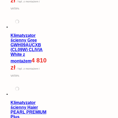
zł
/ kpl. z montażem i
VAT8%
Klimatyzator
ścienny Gree
GWH09AUCXB
(CL09W) CLIVIA
White z
4 810
montażem
zł
/ kpl. z montażem i
VAT8%
Klimatyzator
ścienny Haier
PEARL PREMIUM
Plus