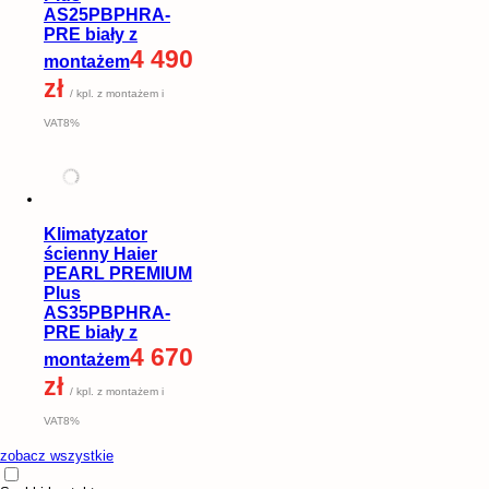
AS25PBPHRA-
PRE biały z
4 490
montażem
zł
/ kpl. z montażem i
VAT8%
Klimatyzator
ścienny Haier
PEARL PREMIUM
Plus
AS35PBPHRA-
PRE biały z
4 670
montażem
zł
/ kpl. z montażem i
VAT8%
zobacz wszystkie