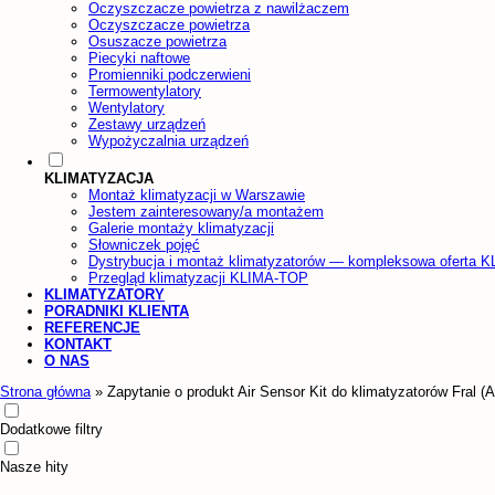
Oczyszczacze powietrza z nawilżaczem
Oczyszczacze powietrza
Osuszacze powietrza
Piecyki naftowe
Promienniki podczerwieni
Termowentylatory
Wentylatory
Zestawy urządzeń
Wypożyczalnia urządzeń
KLIMATYZACJA
Montaż klimatyzacji w Warszawie
Jestem zainteresowany/a montażem
Galerie montaży klimatyzacji
Słowniczek pojęć
Dystrybucja i montaż klimatyzatorów — kompleksowa oferta 
Przegląd klimatyzacji KLIMA-TOP
KLIMATYZATORY
PORADNIKI KLIENTA
REFERENCJE
KONTAKT
O NAS
Strona główna
»
Zapytanie o produkt Air Sensor Kit do klimatyzatorów Fr
Dodatkowe filtry
Nasze hity