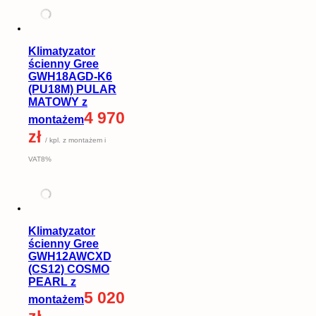
Klimatyzator
ścienny Gree
GWH18AGD-K6
(PU18M) PULAR
MATOWY z
4 970
montażem
zł
/ kpl. z montażem i
VAT8%
Klimatyzator
ścienny Gree
GWH12AWCXD
(CS12) COSMO
PEARL z
5 020
montażem