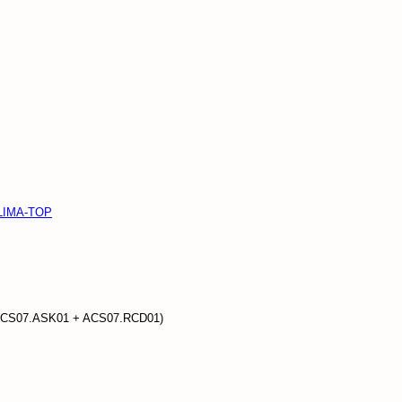
KLIMA-TOP
al (ACS07.ASK01 + ACS07.RCD01)