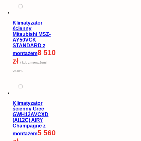
Klimatyzator
ścienny
Mitsubishi MSZ-
AY50VGK
STANDARD z
8 510
montażem
zł
/ kpl. z montażem i
VAT8%
Klimatyzator
ścienny Gree
GWH12AVCXD
(AI12C) AIRY
Champagne z
5 560
montażem