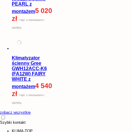
PEARL z
5 020
montażem
zł
/ kpl. z montażem i
VAT8%
Klimatyzator
ścienny Gree
GWH12ACC-K6
(FA12W) FAIRY
WHITE z
4 540
montażem
zł
/ kpl. z montażem i
VAT8%
zobacz wszystkie
Szybki kontakt
KLIMA-TOP