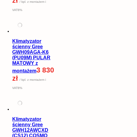
zł
/ kpl. z montażem i
VAT8%
Klimatyzator
ścienny Gree
GWH09AGA-K6
(PU09M) PULAR
MATOWY z
3 830
montażem
zł
/ kpl. z montażem i
VAT8%
Klimatyzator
ścienny Gree
GWH12AWCXD
(CS12) COSMO