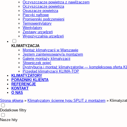
Oczyszczacze powietrza z nawilżaczem
Oczyszczacze powietrza
Osuszacze powietrza
Piecyki naftowe
Promienniki podczerwieni
Termowentylatory
Wentylatory
Zestawy urządzeń
Wypożyczalnia urządzeń
KLIMATYZACJA
Montaż klimatyzacji w Warszawie
Jestem zainteresowany/a montażem
Galerie montaży klimatyzacji
Słowniczek pojęć
Dystrybucja i montaż klimatyzatorów — kompleksowa oferta 
Przegląd klimatyzacji KLIMA-TOP
KLIMATYZATORY
PORADNIKI KLIENTA
REFERENCJE
KONTAKT
O NAS
Strona główna
»
Klimatyzatory ścienne typu SPLIT z montażem
»
Klimatyza
Dodatkowe filtry
Nasze hity