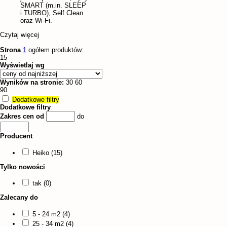
SMART (m.in. SLEEP
i TURBO), Self Clean
oraz Wi-Fi.
Czytaj więcej
Strona
1
ogółem produktów:
15
Wyświetlaj wg
Wyników na stronie:
30
60
90
Dodatkowe filtry
Dodatkowe filtry
Zakres cen od
do
Producent
Heiko (15)
Tylko nowości
tak (0)
Zalecany do
5 - 24 m2 (4)
25 - 34 m2 (4)