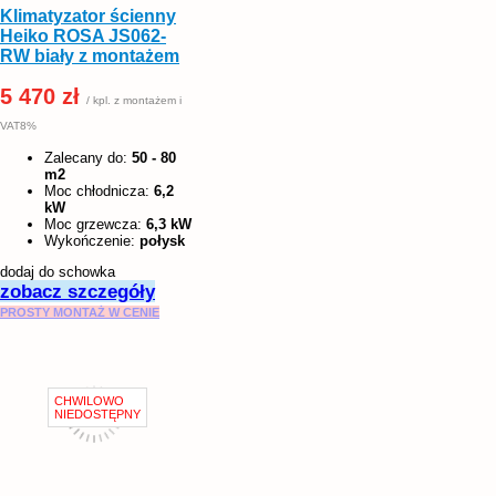
Klimatyzator ścienny
Heiko ROSA JS062-
RW biały z montażem
5 470 zł
/ kpl. z montażem i
VAT8%
Zalecany do:
50 - 80
m2
Moc chłodnicza:
6,2
kW
Moc grzewcza:
6,3 kW
Wykończenie:
połysk
dodaj do schowka
zobacz szczegóły
PROSTY MONTAŻ W CENIE