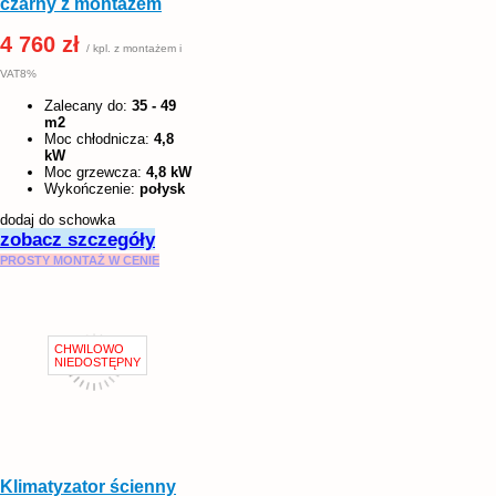
czarny z montażem
4 760 zł
/ kpl. z montażem i
VAT8%
Zalecany do:
35 - 49
m2
Moc chłodnicza:
4,8
kW
Moc grzewcza:
4,8 kW
Wykończenie:
połysk
dodaj do schowka
zobacz szczegóły
PROSTY MONTAŻ W CENIE
Klimatyzator ścienny