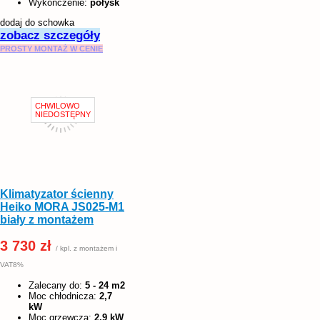
Wykończenie:
połysk
dodaj do schowka
zobacz szczegóły
PROSTY MONTAŻ W CENIE
Klimatyzator ścienny
Heiko MORA JS025-M1
biały z montażem
3 730 zł
/ kpl. z montażem i
VAT8%
Zalecany do:
5 - 24 m2
Moc chłodnicza:
2,7
kW
Moc grzewcza:
2,9 kW