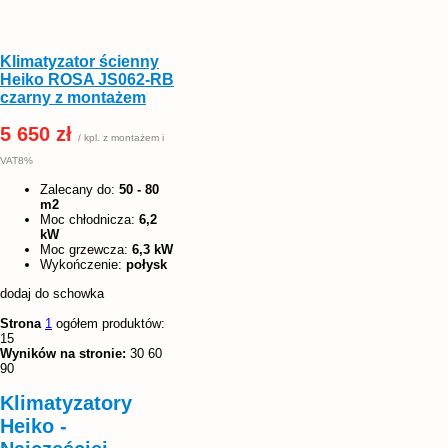
Klimatyzator ścienny
Heiko ROSA JS062-RB
czarny z montażem
5 650 zł
/ kpl. z montażem i
VAT8%
Zalecany do:
50 - 80
m2
Moc chłodnicza:
6,2
kW
Moc grzewcza:
6,3 kW
Wykończenie:
połysk
dodaj do schowka
Strona
1
ogółem produktów:
15
Wyników na stronie:
30
60
90
Klimatyzatory
Heiko -