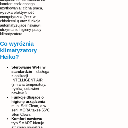
komfort codziennego
użytkowania: cicha praca,
wysoka efektywność
energetyczna (A++ w
chłodzeniu) oraz funkcje
automatyzujące nawiew i
utrzymanie higieny pracy
klimatyzatora.
Co wyróżnia
klimatyzatory
Heiko?
Sterowanie Wi-Fi w
standardzie
– obsługa
z aplikacji
INTELLIGENT AIR
(zmiana temperatury,
trybów, ustawień
nawiewu).
Funkcje dbające o
higienę urządzenia
–
m.in. Self Clean, a w
serii MORA także 56°C
Steri Clean.
Komfort nawiewu
–
tryb SMART kieruje
strumień powietrza