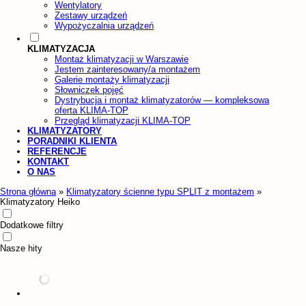
Wentylatory
Zestawy urządzeń
Wypożyczalnia urządzeń
KLIMATYZACJA
Montaż klimatyzacji w Warszawie
Jestem zainteresowany/a montażem
Galerie montaży klimatyzacji
Słowniczek pojęć
Dystrybucja i montaż klimatyzatorów — kompleksowa
oferta KLIMA-TOP
Przegląd klimatyzacji KLIMA-TOP
KLIMATYZATORY
PORADNIKI KLIENTA
REFERENCJE
KONTAKT
O NAS
Strona główna
»
Klimatyzatory ścienne typu SPLIT z montażem
»
Klimatyzatory Heiko
Dodatkowe filtry
Nasze hity