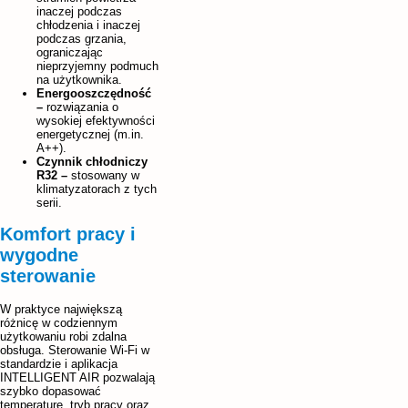
inaczej podczas
chłodzenia i inaczej
podczas grzania,
ograniczając
nieprzyjemny podmuch
na użytkownika.
Energooszczędność
–
rozwiązania o
wysokiej efektywności
energetycznej (m.in.
A++).
Czynnik chłodniczy
R32 –
stosowany w
klimatyzatorach z tych
serii.
Komfort pracy i
wygodne
sterowanie
W praktyce największą
różnicę w codziennym
użytkowaniu robi zdalna
obsługa. Sterowanie Wi-Fi w
standardzie i aplikacja
INTELLIGENT AIR pozwalają
szybko dopasować
temperaturę, tryb pracy oraz