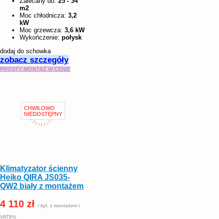
Zalecany do:
25 - 34
m2
Moc chłodnicza:
3,2
kW
Moc grzewcza:
3,6 kW
Wykończenie:
połysk
dodaj do schowka
zobacz szczegóły
PROSTY MONTAŻ W CENIE
Klimatyzator ścienny
Heiko QIRA JS035-
QW2 biały z montażem
4 110 zł
/ kpl. z montażem i
VAT8%