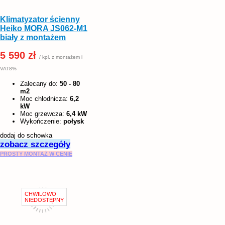
Klimatyzator ścienny
Heiko MORA JS062-M1
biały z montażem
5 590 zł
/ kpl. z montażem i
VAT8%
Zalecany do:
50 - 80
m2
Moc chłodnicza:
6,2
kW
Moc grzewcza:
6,4 kW
Wykończenie:
połysk
dodaj do schowka
zobacz szczegóły
PROSTY MONTAŻ W CENIE