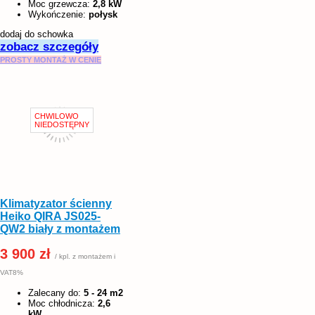
Moc grzewcza:
2,8 kW
Wykończenie:
połysk
dodaj do schowka
zobacz szczegóły
PROSTY MONTAŻ W CENIE
Klimatyzator ścienny
Heiko QIRA JS025-
QW2 biały z montażem
3 900 zł
/ kpl. z montażem i
VAT8%
Zalecany do:
5 - 24 m2
Moc chłodnicza:
2,6
kW