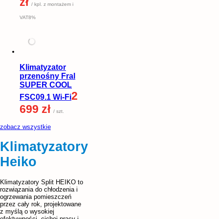
zł
/ kpl. z montażem i
VAT8%
Klimatyzator
przenośny Fral
SUPER COOL
2
FSC09.1 Wi-Fi
699 zł
/ szt.
zobacz wszystkie
Klimatyzatory
Heiko
Klimatyzatory Split HEIKO to
rozwiązania do chłodzenia i
ogrzewania pomieszczeń
przez cały rok, projektowane
z myślą o wysokiej
efektywności, cichej pracy i