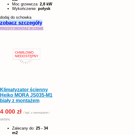
Moc grzewcza:
2,8 kW
Wykończenie:
połysk
dodaj do schowka
zobacz szczegóły
PROSTY MONTAŻ W CENIE
Klimatyzator ścienny
Heiko MORA JS035-M1
biały z montażem
4 000 zł
/ kpl. z montażem i
VAT8%
Zalecany do:
25 - 34
m2