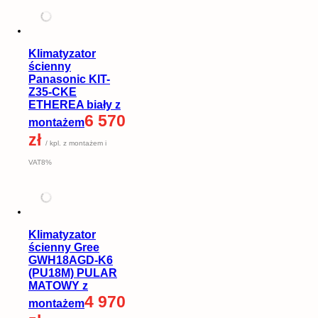
Klimatyzator
ścienny
Panasonic KIT-
Z35-CKE
ETHEREA biały z
6 570
montażem
zł
/ kpl. z montażem i
VAT8%
Klimatyzator
ścienny Gree
GWH18AGD-K6
(PU18M) PULAR
MATOWY z
4 970
montażem