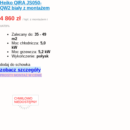
Heiko QIRA JS050-
QW2 biały z montażem
4 860 zł
/ kpl. z montażem i
VAT8%
Zalecany do:
35 - 49
m2
Moc chłodnicza:
5,0
kW
Moc grzewcza:
5,2 kW
Wykończenie:
połysk
dodaj do schowka
zobacz szczegóły
PROSTY MONTAŻ W CENIE