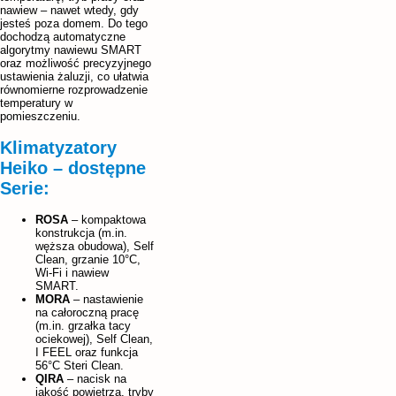
nawiew – nawet wtedy, gdy
jesteś poza domem. Do tego
dochodzą automatyczne
algorytmy nawiewu SMART
oraz możliwość precyzyjnego
ustawienia żaluzji, co ułatwia
równomierne rozprowadzenie
temperatury w
pomieszczeniu.
Klimatyzatory
Heiko – dostępne
Serie:
ROSA
– kompaktowa
konstrukcja (m.in.
węższa obudowa), Self
Clean, grzanie 10°C,
Wi-Fi i nawiew
SMART.
MORA
– nastawienie
na całoroczną pracę
(m.in. grzałka tacy
ociekowej), Self Clean,
I FEEL oraz funkcja
56°C Steri Clean.
QIRA
– nacisk na
jakość powietrza, tryby