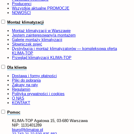
Producenci
Wszystkie aktualne PROMOCJE
NOWOŚCI
Montaż klimatyzacji
Montaż klimatyzacji w Warszawie
Jestem zainteresowany/a montażem
Galerie montaży klimatyzacji
Słowniczek pojęć
Dystrybucja i montaż klimatyzatorów — kompleksowa oferta
KLIMA-TOP
Przegląd klimatyzacji KLIMA-TOP
Dla klienta
Dostawa i formy płatności
Pliki do pobrania
Zakupy na raty
Regulamin
Polityka prywatności i cookies
O NAS
KONTAKT
Pomoc
KLIMA-TOP
Agatowa 15, 03-680 Warszawa
NIP:
1131401289
biuro@klimatop.pl