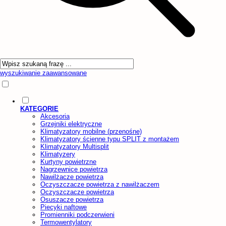
wyszukiwanie zaawansowane
KATEGORIE
Akcesoria
Grzejniki elektryczne
Klimatyzatory mobilne (przenośne)
Klimatyzatory ścienne typu SPLIT z montażem
Klimatyzatory Multisplit
Klimatyzery
Kurtyny powietrzne
Nagrzewnice powietrza
Nawilżacze powietrza
Oczyszczacze powietrza z nawilżaczem
Oczyszczacze powietrza
Osuszacze powietrza
Piecyki naftowe
Promienniki podczerwieni
Termowentylatory