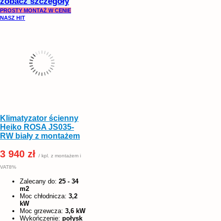
zobacz szczegóły
PROSTY MONTAŻ W CENIE
NASZ HIT
Klimatyzator ścienny
Heiko ROSA JS035-
RW biały z montażem
3 940 zł
/ kpl. z montażem i
VAT8%
Zalecany do:
25 - 34
m2
Moc chłodnicza:
3,2
kW
Moc grzewcza:
3,6 kW
Wykończenie:
połysk