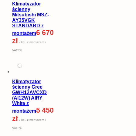
Klimatyzator
ścienny
Mitsubishi MSZ-
AY35VGK
STANDARD z
6 670
montażem
zł
/ kpl. z montażem i
VAT8%
Klimatyzator
ścienny Gree
GWH12AVCXD
(AI12W) AIRY
White z
5 450
montażem
zł
/ kpl. z montażem i
VAT8%