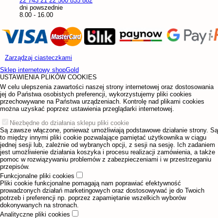
22 743 21 22
500 835 882
dni powszednie
8.00 - 16.00
Zarządzaj ciasteczkami
Sklep internetowy shopGold
USTAWIENIA PLIKÓW COOKIES
W celu ulepszenia zawartości naszej strony internetowej oraz dostosowania
jej do Państwa osobistych preferencji, wykorzystujemy pliki cookies
przechowywane na Państwa urządzeniach. Kontrolę nad plikami cookies
można uzyskać poprzez ustawienia przeglądarki internetowej.
Niezbędne do działania sklepu pliki cookie
Są zawsze włączone, ponieważ umożliwiają podstawowe działanie strony. Są
to między innymi pliki cookie pozwalające pamiętać użytkownika w ciągu
jednej sesji lub, zależnie od wybranych opcji, z sesji na sesję. Ich zadaniem
jest umożliwienie działania koszyka i procesu realizacji zamówienia, a także
pomoc w rozwiązywaniu problemów z zabezpieczeniami i w przestrzeganiu
przepisów.
Funkcjonalne pliki cookies
Pliki cookie funkcjonalne pomagają nam poprawiać efektywność
prowadzonych działań marketingowych oraz dostosowywać je do Twoich
potrzeb i preferencji np. poprzez zapamiętanie wszelkich wyborów
dokonywanych na stronach.
Analityczne pliki cookies