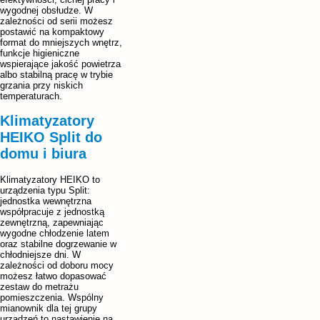
wygodnej obsłudze. W
zależności od serii możesz
postawić na kompaktowy
format do mniejszych wnętrz,
funkcje higieniczne
wspierające jakość powietrza
albo stabilną pracę w trybie
grzania przy niskich
temperaturach.
Klimatyzatory
HEIKO Split do
domu i biura
Klimatyzatory HEIKO to
urządzenia typu Split:
jednostka wewnętrzna
współpracuje z jednostką
zewnętrzną, zapewniając
wygodne chłodzenie latem
oraz stabilne dogrzewanie w
chłodniejsze dni. W
zależności od doboru mocy
możesz łatwo dopasować
zestaw do metrażu
pomieszczenia. Wspólny
mianownik dla tej grupy
urządzeń to nastawienie na