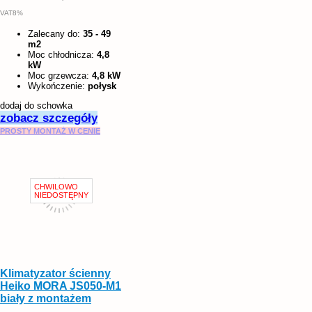
VAT8%
Zalecany do:
35 - 49
m2
Moc chłodnicza:
4,8
kW
Moc grzewcza:
4,8 kW
Wykończenie:
połysk
dodaj do schowka
zobacz szczegóły
PROSTY MONTAŻ W CENIE
Klimatyzator ścienny
Heiko MORA JS050-M1
biały z montażem