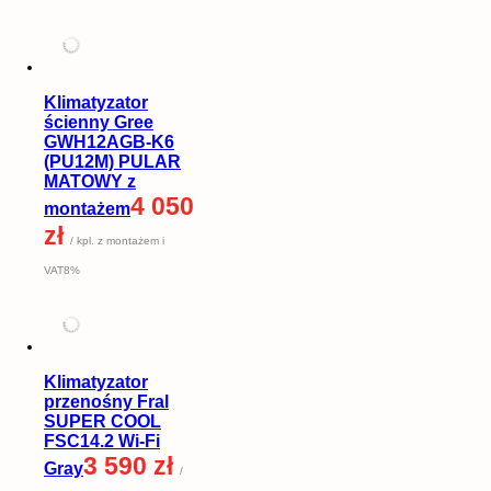
Klimatyzator
ścienny Gree
GWH12AGB-K6
(PU12M) PULAR
MATOWY z
4 050
montażem
zł
/ kpl. z montażem i
VAT8%
Klimatyzator
przenośny Fral
SUPER COOL
FSC14.2 Wi-Fi
3 590 zł
Gray
/