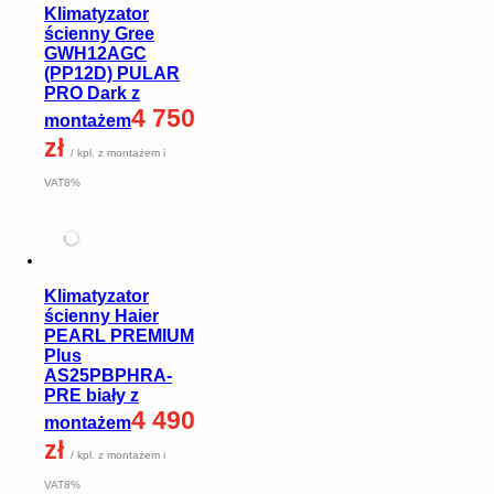
Klimatyzator
ścienny Gree
GWH12AGC
(PP12D) PULAR
PRO Dark z
4 750
montażem
zł
/ kpl. z montażem i
VAT8%
Klimatyzator
ścienny Haier
PEARL PREMIUM
Plus
AS25PBPHRA-
PRE biały z
4 490
montażem
zł
/ kpl. z montażem i
VAT8%