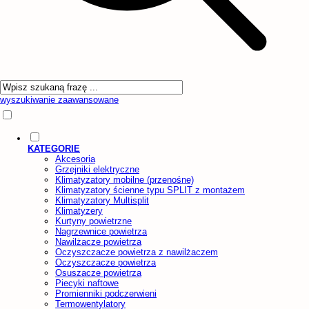
wyszukiwanie zaawansowane
KATEGORIE
Akcesoria
Grzejniki elektryczne
Klimatyzatory mobilne (przenośne)
Klimatyzatory ścienne typu SPLIT z montażem
Klimatyzatory Multisplit
Klimatyzery
Kurtyny powietrzne
Nagrzewnice powietrza
Nawilżacze powietrza
Oczyszczacze powietrza z nawilżaczem
Oczyszczacze powietrza
Osuszacze powietrza
Piecyki naftowe
Promienniki podczerwieni
Termowentylatory