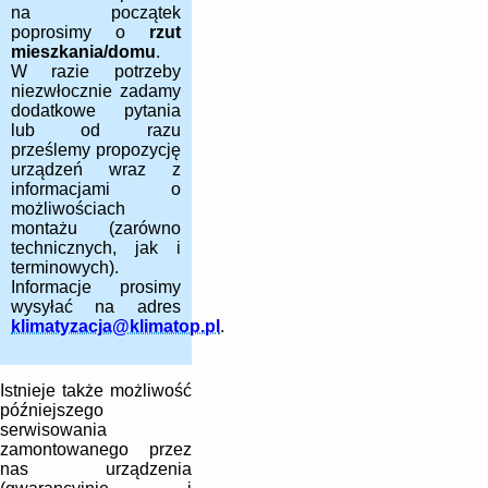
na początek
poprosimy o
rzut
mieszkania/domu
.
W razie potrzeby
niezwłocznie zadamy
dodatkowe pytania
lub od razu
prześlemy propozycję
urządzeń wraz z
informacjami o
możliwościach
montażu (zarówno
technicznych, jak i
terminowych).
Informacje prosimy
wysyłać na adres
klimatyzacja@klimatop.pl
.
Istnieje także możliwość
późniejszego
serwisowania
zamontowanego przez
nas urządzenia