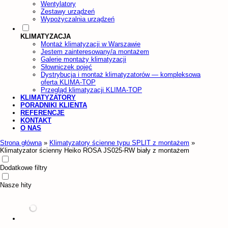
Wentylatory
Zestawy urządzeń
Wypożyczalnia urządzeń
KLIMATYZACJA
Montaż klimatyzacji w Warszawie
Jestem zainteresowany/a montażem
Galerie montaży klimatyzacji
Słowniczek pojęć
Dystrybucja i montaż klimatyzatorów — kompleksowa
oferta KLIMA-TOP
Przegląd klimatyzacji KLIMA-TOP
KLIMATYZATORY
PORADNIKI KLIENTA
REFERENCJE
KONTAKT
O NAS
Strona główna
»
Klimatyzatory ścienne typu SPLIT z montażem
»
Klimatyzator ścienny Heiko ROSA JS025-RW biały z montażem
Dodatkowe filtry
Nasze hity