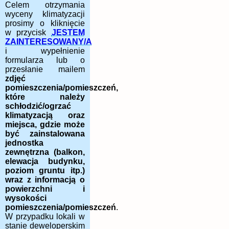
Celem otrzymania
wyceny klimatyzacji
prosimy o kliknięcie
w przycisk
JESTEM
ZAINTERESOWANY/A
i wypełnienie
formularza lub o
przesłanie mailem
zdjęć
pomieszczenia/pomieszczeń,
które należy
schłodzić/ogrzać
klimatyzacją oraz
miejsca, gdzie może
być zainstalowana
jednostka
zewnętrzna (balkon,
elewacja budynku,
poziom gruntu itp.)
wraz z informacją o
powierzchni i
wysokości
pomieszczenia/pomieszczeń
.
W przypadku lokali w
stanie deweloperskim