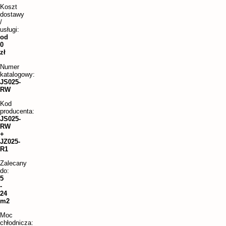
Koszt
dostawy
/
usługi:
od
0
zł
Numer
katalogowy:
JS025-
RW
Kod
producenta:
JS025-
RW
+
JZ025-
R1
Zalecany
do:
5
-
24
m2
Moc
chłodnicza: