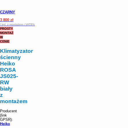
CZARNY
3 800 zł
/ kpl. z montażem i VAT8%
PROSTY
MONTAŻ
W
CENIE
Klimatyzator
ścienny
Heiko
ROSA
JS025-
RW
biały
z
montażem
Heiko