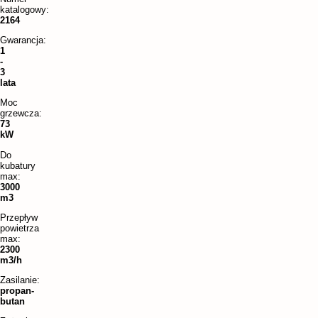
katalogowy:
2164
Gwarancja:
1
-
3
lata
Moc
grzewcza:
73
kW
Do
kubatury
max:
3000
m3
Przepływ
powietrza
max:
2300
m3/h
Zasilanie:
propan-
butan