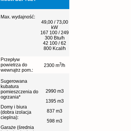
Max. wydajność:
49,00 / 73,00
kW
167 100 / 249
300 Btu/h
42 100 / 62
800 Kcal/h
Przepływ
3
powietrza do
2300 m
/h
wewnątrz pom.:
Sugerowana
kubatura
2990 m3
pomieszczenia do
ogrzania*
1395 m3
Domy i biura
837 m3
(dobra izolacja
cieplna):
598 m3
Garaże (średnia