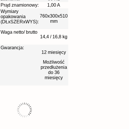
Prąd znamionowy:
1,00 A
Wymiary
760x300x510
opakowania
mm
(DŁxSZERxWYS):
Waga netto/ brutto
14,4 / 16,8 kg
Gwarancja:
12 miesięcy
Możliwość
przedłużenia
do 36
miesięcy