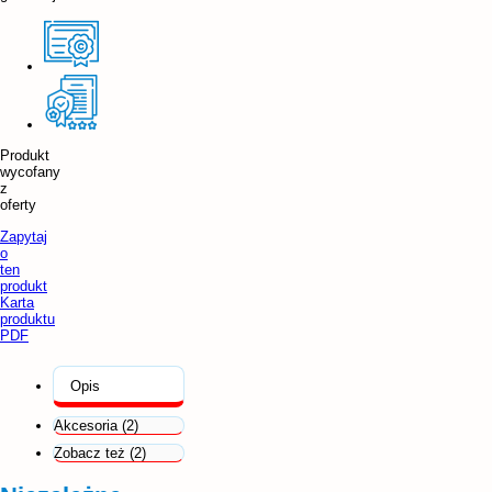
Produkt
wycofany
z
oferty
Zapytaj
o
ten
produkt
Karta
produktu
PDF
Opis
Akcesoria (2)
Zobacz też (2)