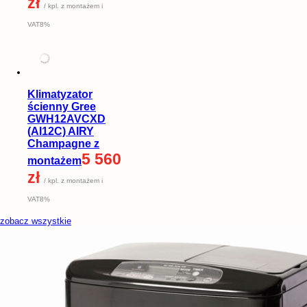
zł
/ kpl. z montażem i
VAT8%
Klimatyzator
ścienny Gree
GWH12AVCXD
(AI12C) AIRY
Champagne z
5 560
montażem
zł
/ kpl. z montażem i
VAT8%
zobacz wszystkie