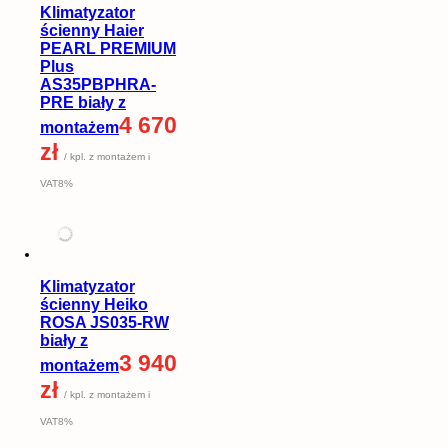
Klimatyzator
ścienny Haier
PEARL PREMIUM
Plus
AS35PBPHRA-
PRE biały z
4 670
montażem
zł
/ kpl. z montażem i
VAT8%
Klimatyzator
ścienny Heiko
ROSA JS035-RW
biały z
3 940
montażem
zł
/ kpl. z montażem i
VAT8%