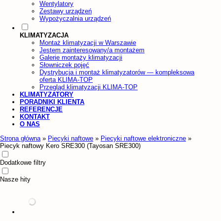
Wentylatory
Zestawy urządzeń
Wypożyczalnia urządzeń
KLIMATYZACJA
Montaż klimatyzacji w Warszawie
Jestem zainteresowany/a montażem
Galerie montaży klimatyzacji
Słowniczek pojęć
Dystrybucja i montaż klimatyzatorów — kompleksowa
oferta KLIMA-TOP
Przegląd klimatyzacji KLIMA-TOP
KLIMATYZATORY
PORADNIKI KLIENTA
REFERENCJE
KONTAKT
O NAS
Strona główna
»
Piecyki naftowe
»
Piecyki naftowe elektroniczne
»
Piecyk naftowy Kero SRE300 (Tayosan SRE300)
Dodatkowe filtry
Nasze hity