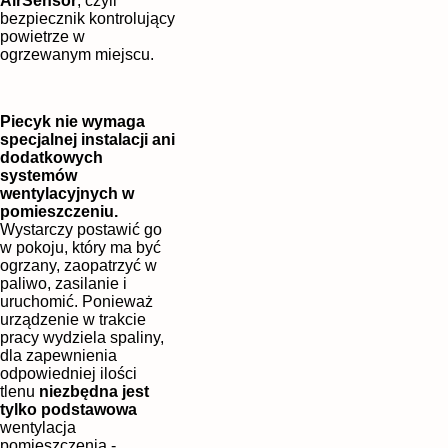
AirSensor
, czyli
bezpiecznik kontrolujący
powietrze w
ogrzewanym miejscu.
Piecyk nie wymaga
specjalnej instalacji ani
dodatkowych
systemów
wentylacyjnych w
pomieszczeniu.
Wystarczy postawić go
w pokoju, który ma być
ogrzany, zaopatrzyć w
paliwo, zasilanie i
uruchomić. Ponieważ
urządzenie w trakcie
pracy wydziela spaliny,
dla zapewnienia
odpowiedniej ilości
tlenu
niezbędna jest
tylko podstawowa
wentylacja
pomieszczenia -