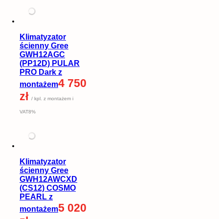
Klimatyzator
ścienny Gree
GWH12AGC
(PP12D) PULAR
PRO Dark z
4 750
montażem
zł
/ kpl. z montażem i
VAT8%
Klimatyzator
ścienny Gree
GWH12AWCXD
(CS12) COSMO
PEARL z
5 020
montażem