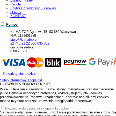
Zakupy na raty
Regulamin
Polityka prywatności i cookies
O NAS
KONTAKT
Pomoc
KLIMA-TOP
Agatowa 15, 03-680 Warszawa
NIP:
1131401289
biuro@klimatop.pl
22 743 21 22
500 835 882
dni powszednie
8.00 - 16.00
Zarządzaj ciasteczkami
Sklep internetowy shopGold
USTAWIENIA PLIKÓW COOKIES
W celu ulepszenia zawartości naszej strony internetowej oraz dostosowania
jej do Państwa osobistych preferencji, wykorzystujemy pliki cookies
przechowywane na Państwa urządzeniach. Kontrolę nad plikami cookies
można uzyskać poprzez ustawienia przeglądarki internetowej.
Niezbędne do działania sklepu pliki cookie
Są zawsze włączone, ponieważ umożliwiają podstawowe działanie strony. Są