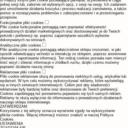
to między innymi pliki cookie pozwalające pamiętać użytkownika w ciągu
jednej sesji lub, zależnie od wybranych opcji, z sesji na sesję. Ich zadaniem
jest umożliwienie działania koszyka i procesu realizacji zamówienia, a także
pomoc w rozwiązywaniu problemów z zabezpieczeniami i w przestrzeganiu
przepisów.
Funkcjonalne pliki cookies
Pliki cookie funkcjonalne pomagają nam poprawiać efektywność
prowadzonych działań marketingowych oraz dostosowywać je do Twoich
potrzeb i preferencji np. poprzez zapamiętanie wszelkich wyborów
dokonywanych na stronach.
Analityczne pliki cookies
Pliki analityczne cookie pomagają właścicielowi sklepu zrozumieć, w jaki
sposób odwiedzający wchodzi w interakcję ze sklepem, poprzez anonimowe
zbieranie i raportowanie informacji. Ten rodzaj cookies pozwala nam mierzyć
ilość wizyt i zbierać informacje o źródłach ruchu, dzięki czemu możemy
poprawić działanie naszej strony.
Reklamowe pliki cookies
Pliki cookie reklamowe służą do promowania niektórych usług, artykułów lub
wydarzeń. W tym celu możemy wykorzystywać reklamy, które wyświetlają
się w innych serwisach internetowych. Celem jest aby wiadomości
reklamowe były bardziej trafne oraz dostosowane do Twoich preferencji.
Cookies zapobiegają też ponownemu pojawianiu się tych samych reklam.
Reklamy te służą wyłącznie do informowania o prowadzonych działaniach
naszego sklepu internetowego.
ZATWIERDZAM
Korzystanie z tej witryny oznacza wyrażenie zgody na wykorzystanie
plików cookies. Więcej informacji możesz znaleźć w naszej Polityce
Cookies.
USTAWIENIA
ZGADZAM SIĘ