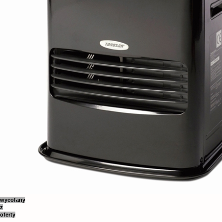
wycofany
z
oferty