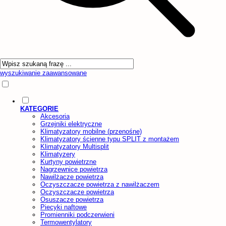
wyszukiwanie zaawansowane
KATEGORIE
Akcesoria
Grzejniki elektryczne
Klimatyzatory mobilne (przenośne)
Klimatyzatory ścienne typu SPLIT z montażem
Klimatyzatory Multisplit
Klimatyzery
Kurtyny powietrzne
Nagrzewnice powietrza
Nawilżacze powietrza
Oczyszczacze powietrza z nawilżaczem
Oczyszczacze powietrza
Osuszacze powietrza
Piecyki naftowe
Promienniki podczerwieni
Termowentylatory