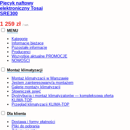
Piecyk naftowy
elektroniczny Tosai
SRE300
1 259 zł
/ szt.
MENU
Kategorie
Informacje bieżące
Pozostałe informacje
Producenci
Wszystkie aktualne PROMOCJE
NOWOŚCI
Montaż klimatyzacji
Montaż klimatyzacji w Warszawie
Jestem zainteresowany/a montażem
Galerie montaży klimatyzacji
Słowniczek pojęć
Dystrybucja i montaż klimatyzatorów — kompleksowa oferta
KLIMA-TOP
Przegląd klimatyzacji KLIMA-TOP
Dla klienta
Dostawa i formy płatności
Pliki do pobrania