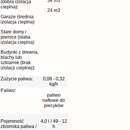
34 m3
(dobra izolacja
cieplna):
24 m3
Garaże (średnia
izolacja cieplna):
Stare domy i
piwnice (słaba
izolacja cieplna)
Budynki z drewna,
blachy lub
szklarnie (brak
izolacji cieplnej):
Zużycie paliwa:
0,08 - 0,32
kg/h
Paliwo:
paliwo
naftowe do
piecyków
Pojemność
4,0 l / 49 - 12
zbiornika paliwa /
h