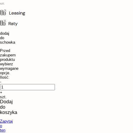
szt.
dodaj
do
schowka
Przed
zakupem
produktu
wybierz
wymagane
opcje.
Ilość:
-
+
szt.
Dodaj
do
koszyka
Zapytaj
o
ten