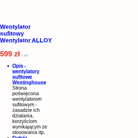
Wentylator
sufitowy
Wentylator ALLOY
599 zł
/ szt.
Opis -
wentylatory
sufitowe
Westinghouse
Strona
poświęcona
wentylatorom
sufitowym -
zasadzie ich
działania,
korzyściom
wynikającym ze
stosowania itp.
Dobór