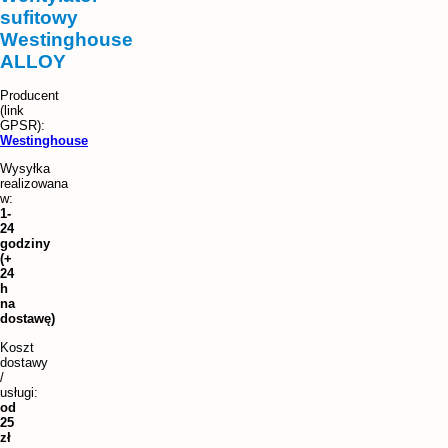
sufitowy
Westinghouse
ALLOY
Westinghouse
Wysyłka
realizowana
w:
1-
24
godziny
(+
24
h
na
dostawę)
Koszt
dostawy
/
usługi:
od
25
zł