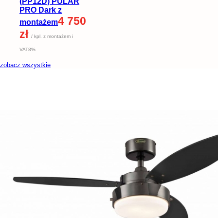
(PP12D) PULAR
PRO Dark z
4 750
montażem
zł
/ kpl. z montażem i
VAT8%
zobacz wszystkie