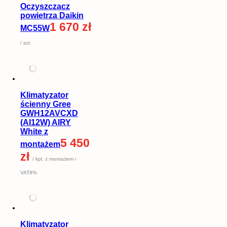
Oczyszczacz
powietrza Daikin
1 670 zł
MC55W
/ szt.
Klimatyzator
ścienny Gree
GWH12AVCXD
(AI12W) AIRY
White z
5 450
montażem
zł
/ kpl. z montażem i
VAT8%
Klimatyzator