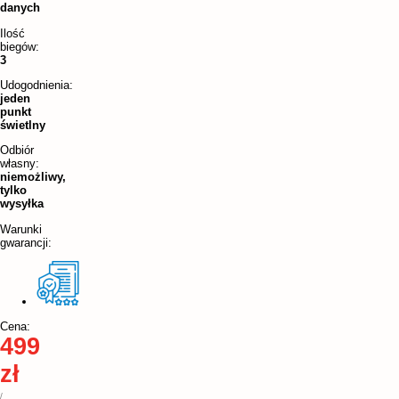
danych
Ilość
biegów:
3
Udogodnienia:
jeden
punkt
świetlny
Odbiór
własny:
niemożliwy,
tylko
wysyłka
Warunki
gwarancji:
Cena:
499
zł
/