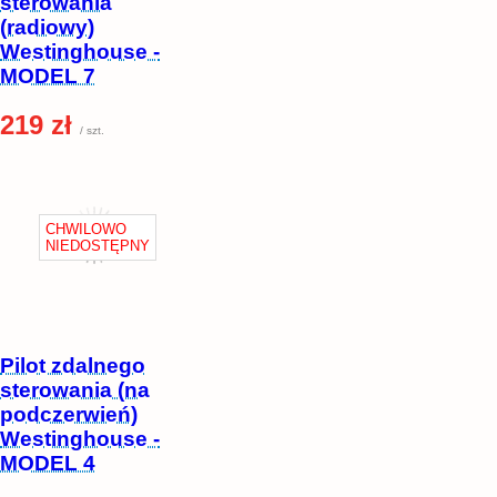
sterowania
(radiowy)
Westinghouse -
MODEL 7
219 zł
/ szt.
Pilot zdalnego
sterowania (na
podczerwień)
Westinghouse -
MODEL 4