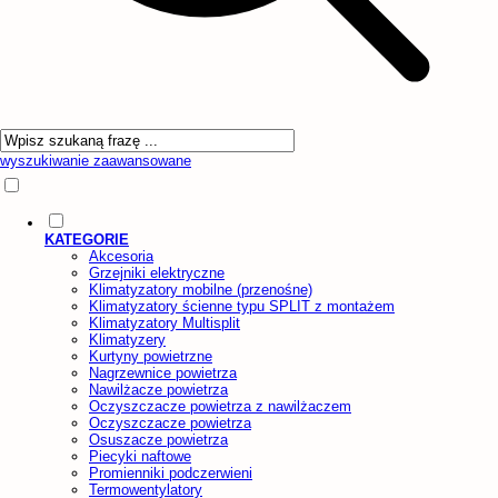
wyszukiwanie zaawansowane
KATEGORIE
Akcesoria
Grzejniki elektryczne
Klimatyzatory mobilne (przenośne)
Klimatyzatory ścienne typu SPLIT z montażem
Klimatyzatory Multisplit
Klimatyzery
Kurtyny powietrzne
Nagrzewnice powietrza
Nawilżacze powietrza
Oczyszczacze powietrza z nawilżaczem
Oczyszczacze powietrza
Osuszacze powietrza
Piecyki naftowe
Promienniki podczerwieni
Termowentylatory