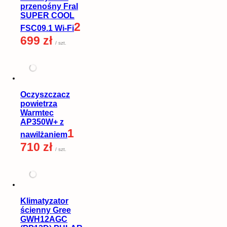
przenośny Fral
SUPER COOL
2
FSC09.1 Wi-Fi
699 zł
/ szt.
Oczyszczacz
powietrza
Warmtec
AP350W+ z
1
nawilżaniem
710 zł
/ szt.
Klimatyzator
ścienny Gree
GWH12AGC