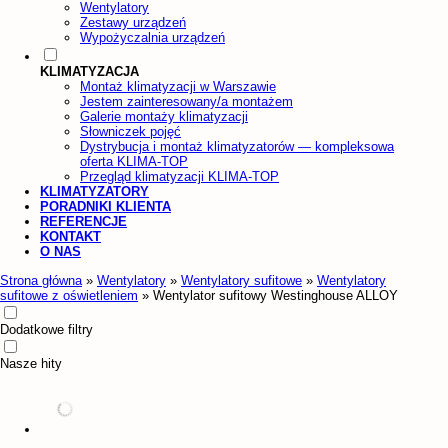
Wentylatory
Zestawy urządzeń
Wypożyczalnia urządzeń
KLIMATYZACJA
Montaż klimatyzacji w Warszawie
Jestem zainteresowany/a montażem
Galerie montaży klimatyzacji
Słowniczek pojęć
Dystrybucja i montaż klimatyzatorów — kompleksowa
oferta KLIMA-TOP
Przegląd klimatyzacji KLIMA-TOP
KLIMATYZATORY
PORADNIKI KLIENTA
REFERENCJE
KONTAKT
O NAS
Strona główna
»
Wentylatory
»
Wentylatory sufitowe
»
Wentylatory
sufitowe z oświetleniem
»
Wentylator sufitowy Westinghouse ALLOY
Dodatkowe filtry
Nasze hity