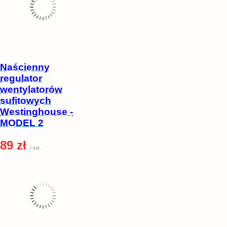
Naścienny
regulator
wentylatorów
sufitowych
Westinghouse -
MODEL 2
89 zł
/ szt.