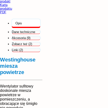
produkt
Karta
produktu
PDF
Opis
Dane techniczne
Akcesoria (9)
Zobacz też (2)
Linki (2)
Westinghouse
miesza
powietrze
Wentylator sufitowy
doskonale miesza
powietrze w
pomieszczeniu, a
obracające się śmigło
nie powoduje