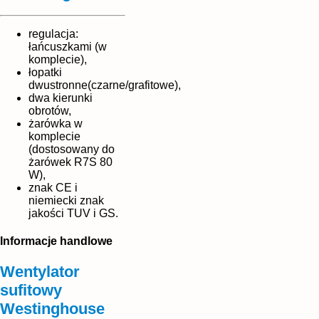
regulacja:
łańcuszkami (w
komplecie),
łopatki
dwustronne(czarne/grafitowe),
dwa kierunki
obrotów,
żarówka w
komplecie
(dostosowany do
żarówek R7S 80
W),
znak CE i
niemiecki znak
jakości TUV i GS.
Informacje handlowe
Wentylator
sufitowy
Westinghouse