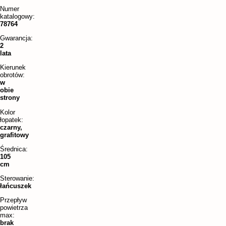
Numer
katalogowy:
78764
Gwarancja:
2
lata
Kierunek
obrotów:
w
obie
strony
Kolor
łopatek:
czarny,
grafitowy
Średnica:
105
cm
Sterowanie:
łańcuszek
Przepływ
powietrza
max:
brak