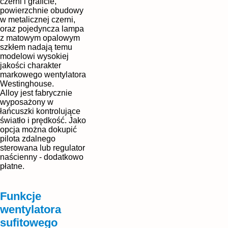
czerni i graficie,
powierzchnie obudowy
w metalicznej czerni,
oraz pojedyncza lampa
z matowym opalowym
szkłem nadają temu
modelowi wysokiej
jakości charakter
markowego wentylatora
Westinghouse.
Alloy jest fabrycznie
wyposażony w
łańcuszki kontrolujące
światło i prędkość. Jako
opcja można dokupić
pilota zdalnego
sterowana lub regulator
naścienny - dodatkowo
płatne.
Funkcje
wentylatora
sufitowego