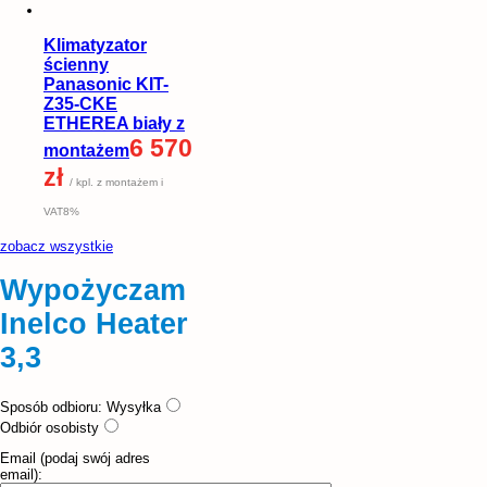
Klimatyzator
ścienny
Panasonic KIT-
Z35-CKE
ETHEREA biały z
6 570
montażem
zł
/ kpl. z montażem i
VAT8%
zobacz wszystkie
Wypożyczam
Inelco Heater
3,3
Sposób odbioru:
Wysyłka
Odbiór osobisty
Email (podaj swój adres
email):