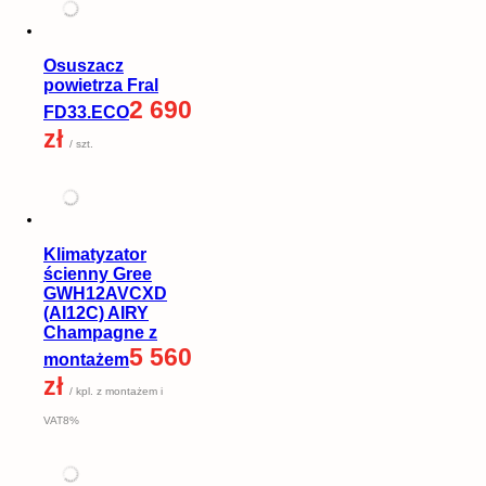
Osuszacz
powietrza Fral
2 690
FD33.ECO
zł
/ szt.
Klimatyzator
ścienny Gree
GWH12AVCXD
(AI12C) AIRY
Champagne z
5 560
montażem
zł
/ kpl. z montażem i
VAT8%