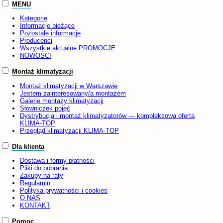
MENU
Kategorie
Informacje bieżące
Pozostałe informacje
Producenci
Wszystkie aktualne PROMOCJE
NOWOŚCI
Montaż klimatyzacji
Montaż klimatyzacji w Warszawie
Jestem zainteresowany/a montażem
Galerie montaży klimatyzacji
Słowniczek pojęć
Dystrybucja i montaż klimatyzatorów — kompleksowa oferta
KLIMA-TOP
Przegląd klimatyzacji KLIMA-TOP
Dla klienta
Dostawa i formy płatności
Pliki do pobrania
Zakupy na raty
Regulamin
Polityka prywatności i cookies
O NAS
KONTAKT
Pomoc