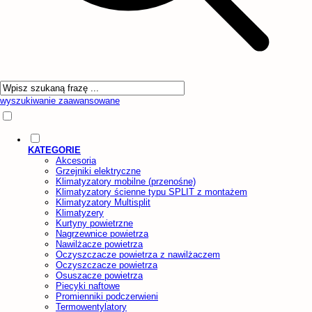
wyszukiwanie zaawansowane
KATEGORIE
Akcesoria
Grzejniki elektryczne
Klimatyzatory mobilne (przenośne)
Klimatyzatory ścienne typu SPLIT z montażem
Klimatyzatory Multisplit
Klimatyzery
Kurtyny powietrzne
Nagrzewnice powietrza
Nawilżacze powietrza
Oczyszczacze powietrza z nawilżaczem
Oczyszczacze powietrza
Osuszacze powietrza
Piecyki naftowe
Promienniki podczerwieni
Termowentylatory