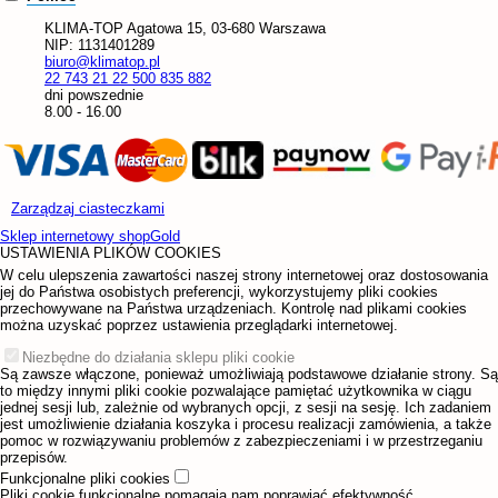
KLIMA-TOP
Agatowa 15, 03-680 Warszawa
NIP:
1131401289
biuro@klimatop.pl
22 743 21 22
500 835 882
dni powszednie
8.00 - 16.00
Zarządzaj ciasteczkami
Sklep internetowy shopGold
USTAWIENIA PLIKÓW COOKIES
W celu ulepszenia zawartości naszej strony internetowej oraz dostosowania
jej do Państwa osobistych preferencji, wykorzystujemy pliki cookies
przechowywane na Państwa urządzeniach. Kontrolę nad plikami cookies
można uzyskać poprzez ustawienia przeglądarki internetowej.
Niezbędne do działania sklepu pliki cookie
Są zawsze włączone, ponieważ umożliwiają podstawowe działanie strony. Są
to między innymi pliki cookie pozwalające pamiętać użytkownika w ciągu
jednej sesji lub, zależnie od wybranych opcji, z sesji na sesję. Ich zadaniem
jest umożliwienie działania koszyka i procesu realizacji zamówienia, a także
pomoc w rozwiązywaniu problemów z zabezpieczeniami i w przestrzeganiu
przepisów.
Funkcjonalne pliki cookies
Pliki cookie funkcjonalne pomagają nam poprawiać efektywność