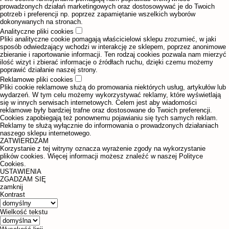
prowadzonych działań marketingowych oraz dostosowywać je do Twoich
potrzeb i preferencji np. poprzez zapamiętanie wszelkich wyborów
dokonywanych na stronach.
Analityczne pliki cookies
Pliki analityczne cookie pomagają właścicielowi sklepu zrozumieć, w jaki
sposób odwiedzający wchodzi w interakcję ze sklepem, poprzez anonimowe
zbieranie i raportowanie informacji. Ten rodzaj cookies pozwala nam mierzyć
ilość wizyt i zbierać informacje o źródłach ruchu, dzięki czemu możemy
poprawić działanie naszej strony.
Reklamowe pliki cookies
Pliki cookie reklamowe służą do promowania niektórych usług, artykułów lub
wydarzeń. W tym celu możemy wykorzystywać reklamy, które wyświetlają
się w innych serwisach internetowych. Celem jest aby wiadomości
reklamowe były bardziej trafne oraz dostosowane do Twoich preferencji.
Cookies zapobiegają też ponownemu pojawianiu się tych samych reklam.
Reklamy te służą wyłącznie do informowania o prowadzonych działaniach
naszego sklepu internetowego.
ZATWIERDZAM
Korzystanie z tej witryny oznacza wyrażenie zgody na wykorzystanie
plików cookies. Więcej informacji możesz znaleźć w naszej Polityce
Cookies.
USTAWIENIA
ZGADZAM SIĘ
zamknij
Kontrast
Wielkość tekstu