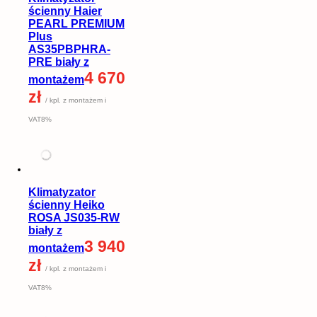
ścienny Haier
PEARL PREMIUM
Plus
AS35PBPHRA-
PRE biały z
4 670
montażem
zł
/ kpl. z montażem i
VAT8%
Klimatyzator
ścienny Heiko
ROSA JS035-RW
biały z
3 940
montażem
zł
/ kpl. z montażem i
VAT8%