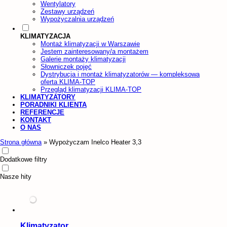
Wentylatory
Zestawy urządzeń
Wypożyczalnia urządzeń
KLIMATYZACJA
Montaż klimatyzacji w Warszawie
Jestem zainteresowany/a montażem
Galerie montaży klimatyzacji
Słowniczek pojęć
Dystrybucja i montaż klimatyzatorów — kompleksowa
oferta KLIMA-TOP
Przegląd klimatyzacji KLIMA-TOP
KLIMATYZATORY
PORADNIKI KLIENTA
REFERENCJE
KONTAKT
O NAS
Strona główna
»
Wypożyczam Inelco Heater 3,3
Dodatkowe filtry
Nasze hity
Klimatyzator